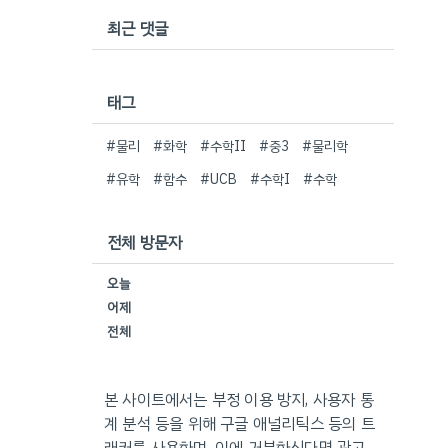
최근 댓글
태그
#물리
#화학
#수학II
#중3
#물리학
#유학
#함수
#UCB
#수학I
#수학
전체 방문자
오늘
어제
전체
본 사이트에서는 부정 이용 방지, 사용자 통
계 분석 등을 위해 구글 애널리틱스 등의 트