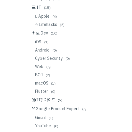
💻 IT
(15)
 Apple
(4)
⭐️ Lifehacks
(8)
👨‍💻 Dev
(10)
iOS
(1)
Android
(0)
Cyber Security
(0)
Web
(6)
BOJ
(2)
macOS
(1)
Flutter
(0)
잇(IT)! 가이드
(5)
🏅Google Product Expert
(6)
Gmail
(1)
YouTube
(0)