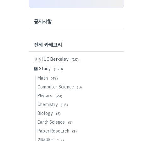
공지사항
전체 카테고리
🇺🇸 UC Berkeley
(10)
🏫 Study
(120)
Math
(49)
Computer Science
(0)
Physics
(24)
Chemistry
(16)
Biology
(8)
Earth Science
(5)
Paper Research
(1)
기타 과목
(17)