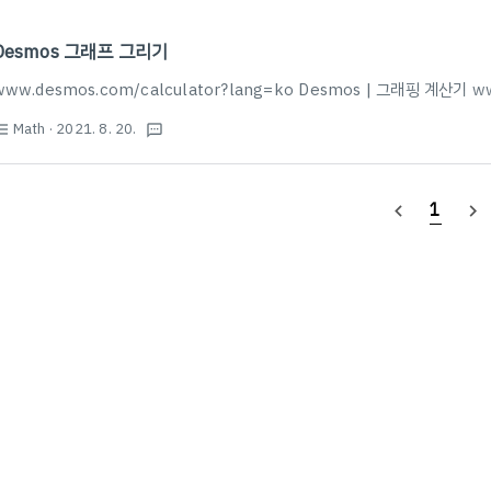
Desmos 그래프 그리기
www.desmos.com/calculator?lang=ko Desmos | 그래핑 계산기 w
Math
· 2021. 8. 20.
st_bulleted
textsms
1
navigate_before
navigate_next