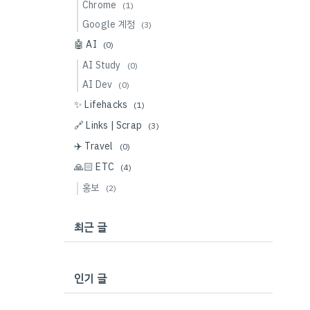
Chrome
(1)
Google 계정
(3)
🤖 AI
(0)
AI Study
(0)
AI Dev
(0)
✨ Lifehacks
(1)
🔗 Links | Scrap
(3)
✈️ Travel
(0)
🙏🏻 ETC
(4)
홍보
(2)
최근 글
인기 글