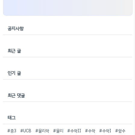
공지사항
최근 글
인기 글
최근 댓글
태그
#중3
#UCB
#물리학
#물리
#수학II
#수학
#수학I
#함수