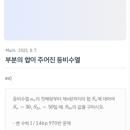
Math
· 2021. 8. 7.
부분의 합이 주어진 등비수열
ex)
S
n
a
n
등비수열
의 첫째항부터 제n항까지의 합
에 대하여
a
S
n
n
S
n
=
30
,
S
2
n
=
50
S
3
n
=
30
,
=
50
일 때,
의 값을 구하시오.
S
S
S
2
3
n
n
n
- 쎈 수학 I / 146p 970번 문제