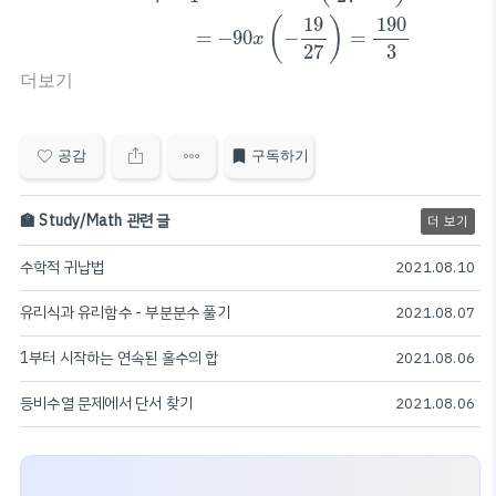
19
190
(
)
=
−
90
−
=
x
27
3
더보기
공감
구독하기
🏫 Study/Math 관련 글
더 보기
수학적 귀납법
2021.08.10
유리식과 유리함수 - 부분분수 풀기
2021.08.07
1부터 시작하는 연속된 홀수의 합
2021.08.06
등비수열 문제에서 단서 찾기
2021.08.06