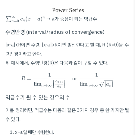
Power Series
∑
n
=
0
∞
c
n
(
x
−
a
)
n
∞
(
−
)
→ a가 중심이 되는 멱급수
∑
n
c
x
a
=
0
n
n
수렴반경 (interval/radius of convergence)
|x-a|<R이면 수렴, |x-a|>R이면 발산한다고 할 때, R (R>0)을 수
렴반경이라고 한다.
위 예시에서, 수렴반경(R)은 다음과 같이 구할 수 있다.
R
=
1
lim
n
→
∞
|
a
n
+
1
a
n
|
or
1
lim
n
→
∞
|
a
n
|
n
1
1
=
or 
R
∣
∣
a
lim
|
|
lim
+
1
√
n
n
∣
∣
a
→
∞
→
∞
n
n
n
a
n
멱급수가 될 수 있는 경우의 수
이를 정리하면, 멱급수는 다음과 같은 3가지 경우 중 한 가지만 될
수 있다.
x=a일 때만 수렴한다.