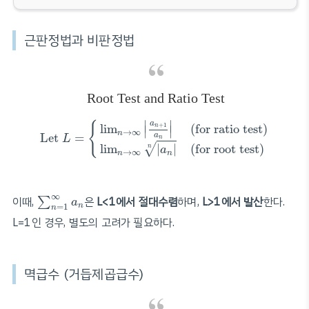
근판정법과 비판정법
Root Test and Ratio Test
Let
L
=
{
lim
n
→
∞
|
a
n
+
1
a
n
|
(for ratio test)
lim
n
→
∞
|
∣
∣
a
{
lim
+
1
(for ratio test)
n
∣
∣
→
∞
n
Let 
=
a
L
n
lim
|
|
(for root test)
√
n
a
→
∞
n
n
∑
n
=
1
∞
a
n
∞
이때,
은
L<1에서 절대수렴
하며,
L>1에서 발산
한다.
∑
a
=
1
n
n
L=1인 경우, 별도의 고려가 필요하다.
멱급수 (거듭제곱급수)