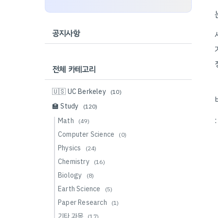
공지사항
전체 카테고리
🇺🇸 UC Berkeley
(10)
🏫 Study
(120)
Math
(49)
Computer Science
(0)
Physics
(24)
Chemistry
(16)
Biology
(8)
Earth Science
(5)
Paper Research
(1)
기타 과목
(17)