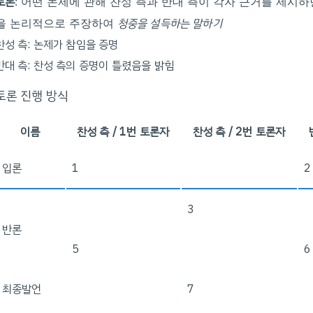
토론
: 어떤 논제에 관해 찬성 측과 반대 측이 각자 근거를 제시
청중을 설득하는 말하기
을 논리적으로 주장하여
찬성 측: 논제가 참임을 증명
반대 측: 찬성 측의 증명이 틀렸음을 밝힘
토론 진행 방식
이름
찬성 측 / 1번 토론자
찬성 측 / 2번 토론자
입론
1
2
3
반론
5
6
최종발언
7