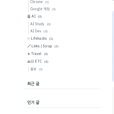
Chrome
(1)
Google 계정
(3)
🤖 AI
(0)
AI Study
(0)
AI Dev
(0)
✨ Lifehacks
(1)
🔗 Links | Scrap
(3)
✈️ Travel
(0)
🙏🏻 ETC
(4)
홍보
(2)
최근 글
인기 글