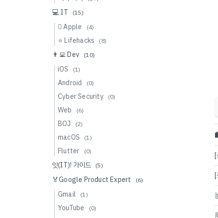
💻 IT
(15)
 Apple
(4)
⭐️ Lifehacks
(8)
👨‍💻 Dev
(10)
iOS
(1)
Android
(0)
Cyber Security
(0)
Web
(6)
BOJ
(2)
macOS
(1)
Flutter
(0)
잇(IT)! 가이드
(5)
🏅Google Product Expert
(6)
Gmail
(1)
YouTube
(0)