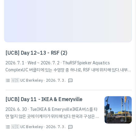
[UCB] Day 12~13 - RSF (2)
2026. 7. 1 · Wed ~ 2026. 7. 2 · ThuRSFSpieker Aquatics
ComplexUC 버클리에 있는 수영장 중 하나로, RSF 내에 위치해 있다.내부
락커는 따로 결제해서 사용하거나 데이락커를 사용할 수 있다. 이 중 데이락커
🇺🇸 UC Berkeley
· 2026. 7. 3.
format_list_bulleted
textsms
는 개인이 직접 자물쇠를 가져와서 사용하는 방식과 비밀번호를 입력하는 방
식으로 나뉘는데, 모두 선착순이니 발빠르게 움직이자.참고로, 깊이는 7 ~
13.5ft (약 2.13m ~ 4.11m)이며 수영장마다 깊이나 운영시간이 다르니 확
[UCB] Day 11 - IKEA & Emeryville
인하고 가는 것을 추천한다. Spieker Aquatics Complex · 2301
2026. 6. 30 · TueIKEA & EmeryvilleIKEA버스를 타
Bancroft Way, Berkeley, CA 94704 미국★★★★★ · 수영센터
면 멀지 않은 곳에 이케아가 위치해 있다.한국과 구성은 거
www.google.com PoolsTake a cla..
의 동일하니 자세한 설명은 생략한다.Emeryville이케아
🇺🇸 UC Berkeley
· 2026. 7. 3.
format_list_bulleted
textsms
가 위치한 주변 지역에 쇼핑을 할 수 있는 지구가 형성되어