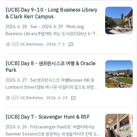
있다.타겟이나 베스트바이, 홈디포, 트레이더조, 쇼핑센터
등 다양한 상권이 있으니 방문에 참고하
[UCB] Day 9~10 - Long Business Library
자.https://maps.app.goo.gl/M5dtGZCCZARd6kGB9
& Clark Kerr Campus
Powell Street Plaza · 5701-5795 Christie Ave,
2026. 6. 28 · Sun ~ 2026. 6. 29 · MonLong
Emeryville, CA 94608 미국★★★★☆ · 쇼핑몰
Business Library주말에도 하는 도서관2026년 6~7월
www.google.com
기준, 모핏 도서관이 공사 중으로 주말에도 하는 도서관을
🇺🇸 UC Berkeley
· 2026. 7. 3.
format_list_bulleted
textsms
찾아 Long Business Library를 방문하였다.마치 한국의
야외 아울렛이 연상되는 외관을 하고 있으며, 시설은 괜찮
은 편이다.또한, Cal 1 Card 없이도 누구나 출입이 가능
[UCB] Day 8 - 샌프란시스코 여행 & Oracle
하니 참고하
Park
자.https://maps.app.goo.gl/6zL2Cvur6NHAZW8k7
2026. 6. 27 · Sat샌프란시스코 여행Russian Hill &
롱 비지니스 도서관 · 2220 Piedmont Ave, Berkeley,
Lombard Street영화 에 나온 라일리의 집으로 유명한
CA 94720 미국★★★★★ · 대학 도서관
Russian Hill과 Lombard Street에 다녀왔다.Powell
www.google.comClark Kerr CampusClark Kerr
🇺🇸 UC Berkeley
· 2026. 6. 29.
format_list_bulleted
textsms
Street부터 케이블카를 타고 가는 방법이 있지만, 사람이
DiningClark Kerr 캠퍼스에는..
많은 경우 버스를 타고 조금만 걸으면 Lombard Street
아래부터 관람할 수 있다.Lombard Street에서 바다와
[UCB] Day 7 - Scavenger Hunt & RSF
앨커트래즈 섬 쪽을 보고 내려오다보면 금문교를 비롯하
2026. 6. 26 · FriScavenger HuntUC 버클리에서는
여 상당히 아름다운 풍경을 볼 수 있다.Fisherman's
Summer Session으로 방문하는 학생들끼리의 친목 도
WharfLombard Street에서 바다쪽으로 내려가면 샌프