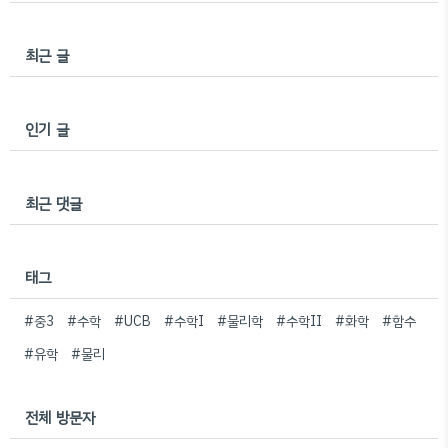
최근 글
인기 글
최근 댓글
태그
#중3
#수학
#UCB
#수학I
#물리학
#수학II
#화학
#함수
#유학
#물리
전체 방문자