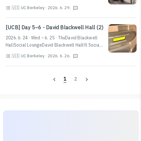
모와 학교 시설 소개를 위해 보물찾기(Scavenger Hunt)
란시스코의 대표적인 관광지 중 하나인 Fisherman's
🇺🇸 UC Berkeley
· 2026. 6. 29.
format_list_bulleted
textsms
이벤트를 주최한다.2026년 여름학기 기준, 6명이 한 조가
Wharf를 볼 수 있다.마찬가지로 상당히 아름다운 풍경을
되어 지정된 미션을 구글폼에 제출하는 방식으로 이루어
자랑하며, Boudi..
졌으며, 피자와 음료 또한 무료로 제공되었다. 다양한 외국
[UCB] Day 5~6 - David Blackwell Hall (2)
인 친구들을 만날 수 있으니 시간이 되면 한 번 참여해보는
2026. 6. 24 · Wed ~ 6. 25 · ThuDavid Blackwell
것을 추천한다.RSF (Recreational Sports
HallSocial LoungeDavid Blackwell Hall의 Social
Facility)David Blackwell Hall 1층에도 청소시간을 제
Lounge에서는 TV와 노트북을 연결해서 함께 동영상을
외하면 24시간 가까이 운영되는 헬스장이 있지만, 걸어서
🇺🇸 UC Berkeley
· 2026. 6. 26.
format_list_bulleted
textsms
보거나, 내부에서 취식을 할 수 있다. 또한, 업무 시간에 1
5분이 채 걸리지 않는 거리에 UC 버클리에서 가장 큰 체
층의 RA에게 요청하면 HDMI 케이블을 빌려준다고 한
육관(헬스장)인 RSF가 있다. Ca..
다.Laundry빨래의 경우, 공용 세탁실의 통돌이와 드럼 세
1
2
navigate_before
navigate_next
탁기, 건조기를 이용할 수 있다. WASH-Connect 앱을 설
치하여 사용하거나, 2층의 세탁실에서 실물 카드를 발급
받고 충전하여 사용할 수도 있다. 충전의 경우에는 별도의
카드 요금이나 수수료가 발생하지는 않으며, 앱을 이용하
고자 할 경우에는 미국 전화번호가 필요하다.또한, 세탁실
안에서 계정을 생성하거나 연..