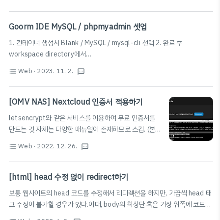
참고 [Node.js] Node.js 설치 후 `GLIBC_2.28' not found (required by
하는 경우가 있다. 이 부분 또한 차단 해제해 주어야 한다.
node) 에러 1. 에러코드 확인 및 원인 (1) 개발환경 - ubuntu-18.04 (2) 에
위에서 설명한 VCN의 경우 OCI에서 접속 자체를..
러발생 원인 - 우분투 18.04 에서 최신 node 버전 (18.0.0이상) 설치 후
Goorm IDE MySQL / phpmyadmin 셋업
npm 명령 실행시 다음과 같은 에러 발생 $ npm install node:
1. 컨테이너 생성시 Blank / MySQL / mysql-cli 선택 2. 완료 후
/lib/x86_64-li..
workspace directory에서
https://help.goorm.io/ko/goormide/17.faq/language-and-
Web
· 2023. 11. 2.
format_list_bulleted
textsms
environment/install-phpmyadmin 나와있는 명령어 입력 // PHP 버전
7.2 기준 apt-get update apt-get install -y mysql-server service
mysql start apt-get install -y php7.2-mbstring php7.2-mysqli
[OMV NAS] Nextcloud 인증서 적용하기
phpmyadmin service apache2 restart 3. 아래 명령어 입력해서 관리자
letsencrypt와 같은 서비스를 이용하여 무료 인증서를
진입 (https://velog.io/@seungsang00/Ubuntu-%E..
만드는 것 자체는 다양한 매뉴얼이 존재하므로 스킵. (본
포스팅에서는 macOS Ventura를 기준으로 하여 작성하
Web
· 2022. 12. 26.
format_list_bulleted
textsms
였습니다.) 간단하게 설명하면, 아래 명령어를 치고, 시키
는 대로 사이트 주소와 이메일 등을 입력하고, DNS 제공
자에서 챌린지 TXT를 업데이트해 주면 된다. (DNS 접근
[html] head 수정 없이 redirect하기
권한이 필요하다.) sudo certbot certonly --manual
보통 웹사이트의 head 코드를 수정해서 리디렉션을 하지만, 가끔씩 head 태
-v --preferred-challenges dns macOS 기준,
그 수정이 불가할 경우가 있다.이때, body의 최상단 혹은 가장 위쪽에 코드를
manual로 letsencrypt로 인증서를 만들면
붙여넣으면 리디렉션이 가능하다. (물론 url은 바꿔야 한다.)
/private/etc/letsencrypt/archive/[사이트주소] 에