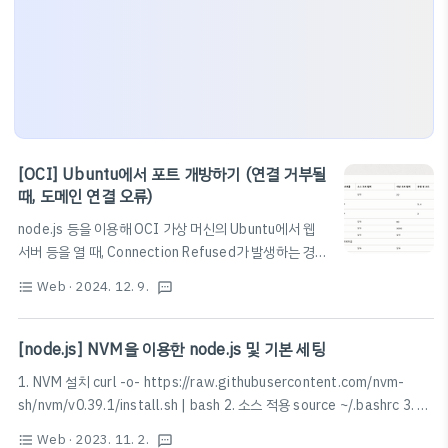
[OCI] Ubuntu에서 포트 개방하기 (연결 거부될
때, 도메인 연결 오류)
node.js 등을 이용해 OCI 가상 머신의 Ubuntu에서 웹
서버 등을 열 때, Connection Refused가 발생하는 경우
가 있다.해결을 위해서는, 먼저 OCI 관리자의 VCN 상에
Web
· 2024. 12. 9.
format_list_bulleted
textsms
서 방화벽을 열어줘야 한다.VCN Ingress Rule (수신 규
칙) 설정아래는 모든 포트에서 모든 방식으로 들어오는 연
결을 수신하도록 하는 설정이다.개발 용으로 진행하기에
[node.js] NVM을 이용한 node.js 및 기본 세팅
전체를 개방하였으나 보안 상에 문제가 있을 수 있으니, 실
1. NVM 설치 curl -o- https://raw.githubusercontent.com/nvm-
제 프로덕션 환경에서는 사용하는 포트만 열어둘 것을 강
sh/nvm/v0.39.1/install.sh | bash 2. 소스 적용 source ~/.bashrc 3. 노
력히 권장한다.IPTABLES 설정Ubuntu의 경우, 가상 머
드 설치 구름IDE에서 오류 발생시 https://sunnys-note.tistory.com/12
신 자체가 갖고 있는 방화벽인 iptables에서 포트를 차단
Web
· 2023. 11. 2.
format_list_bulleted
textsms