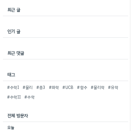
최근 글
인기 글
최근 댓글
태그
#수학I
#물리
#중3
#화학
#UCB
#함수
#물리학
#유학
#수학II
#수학
전체 방문자
오늘