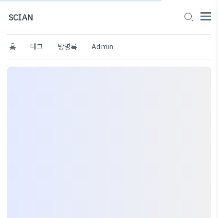
SCIAN
홈
태그
방명록
Admin