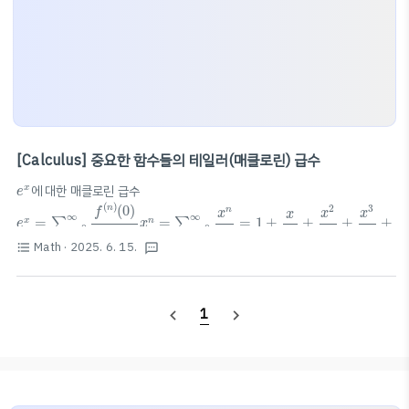
[Calculus] 중요한 함수들의 테일러(매클로린) 급수
e
x
에 대한 매클로린 급수
x
e
e
x
=
∑
n
=
0
∞
f
(
n
)
(
0
)
n
!
x
n
=
∑
n
=
0
∞
x
n
n
!
=
1
+
x
1
!
+
x
2
2
!
+
x
3
3
!
+
⋯
(
)
(
0
)
2
3
n
f
n
x
x
x
x
∞
∞
=
=
=
1
+
+
+
+
∑
∑
x
n
e
x
=
0
=
0
1
!
2
!
!
!
3
!
n
n
n
n
sin
x
Math
· 2025. 6. 15.
format_list_bulleted
textsms
sin
에 대한 매클로린 급수
x
sin
x
=
∑
n
=
0
∞
(
−
1
)
n
x
2
n
+
1
(
2
n
+
1
)
!
=
x
−
x
3
3
!
+
x
5
5
!
−
x
7
7
!
+
⋯
7
2
+
1
5
3
n
x
x
x
x
∞
sin
=
(
−
1
)
=
−
+
−
+
⋯
∑
n
x
x
=
0
3
!
5
!
7
!
n
(
2
+
1
)
!
n
cos
x
cos
에 대한 매클로린 급수sin x에 대한 매클로린 급수를 미분하는 방식을
1
x
navigate_before
navigate_next
사용하면 쉽게 구할 수 있다. $\cos x = \dfrac{d}{dx} (\sin x) = \dfrac..