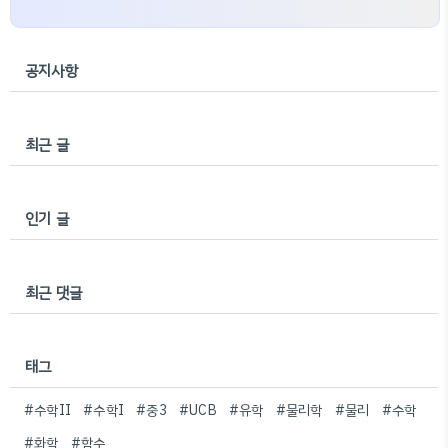
공지사항
최근 글
인기 글
최근 댓글
태그
#수학II
#수학I
#중3
#UCB
#유학
#물리학
#물리
#수학
#화학
#함수