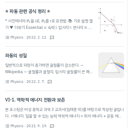
π
위상 (위상각) 위상차가
의 짝수 배: 같은 위상 / 홀수 배:
π
반대 위상 II. 간섭 이중 슬릿 간섭 실험 (by Young) 경로
⭐️ 파동 관련 공식 정리 ⭐️
Δ
차 (
Δ
) $\Delta=|\overline{S_1P}-
θ
1
θ
2
* 사진에서의
을 i로,
를 r로 표현함. 📚 기호 설명 열
θ
θ
1
2
\overline{S_2P..
기 ▼ 더보기 Essential v: 속력 i: 입사각 r: 반사각 n: 굴
λ
절률 f: 진동수 (주파수) T: 주기
: 파장 Additional A:
λ
V
1
V
2
=
sin
i
sin
r
=
n
2
n
1
Physics
· 2022. 2. 11.
format_list_bulleted
textsms
sin
V
i
n
1
2
진폭
=
=
(스넬 법칙 / 굴절 법칙) * 굴
sin
n
V
r
1
2
절률이 큰 매질에서 작은 매질로 진행할 때: 굴절각>입사
v
=
λ
T
=
f
λ
f
=
1
T
파동의 성질
1
n
1
sin
i
=
n
2
sin
r
λ
각
=
=
=
sin
=
sin
f
v
f
λ
n
i
n
r
1
2
T
T
f
∝
1
λ
일반적으로 파장이 증가하면 굴절률이 감소한다. —
1
λ
∝
일반적으로,
증..
f
λ
Wikipedia — 굴절률과 굴절각, 입사각 굴절률이 큰 매질
λ
에서 작은 매질로 진행할 때: 굴절각>입사각 Formula(s)
Physics
· 2022. 2. 7.
λ
λ
format_list_bulleted
textsms
f: 진동수,
: 파장, T: 주기 (진폭: A) f=1/T v=
/T = f
λ
λ
λ
진동수와 파장은 반비례 # 파동과 속력 파동과 속력 1.
λ
파동의 진동수(f) : 매질에 상관없이 변하지 않는다. (관측
VI-1. 역학적 에너지 전환과 보존
자가 느끼는 진동수가 아닌, 파동 자체의 진동수) 2. 파동
본 포스팅은 비상 중학교 과학 3 교과서(임태훈 외)를 바탕으로 작성된 글입니
의 속력 (암기) ⭐️⭐️ : 매질에 의해서만 변한다. 음파 고체>
다. ⚡️에너지: 일을 할 수 있는 능력 역학적 에너지 = 위치 에너지 + 운동 에너
액체>기체 | 진 scian.io
지 역학적 에너지 전환: 물체가 운동할 때 위치 에너지와 운동 에너지는 서로
Physics
· 2021. 9. 19.
E
=
9.8
m
h
format_list_bulleted
textsms