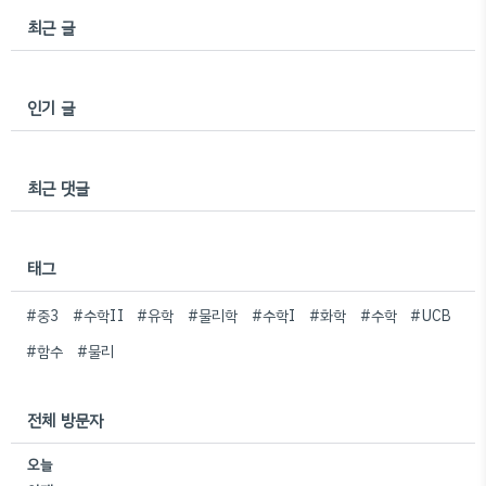
최근 글
인기 글
최근 댓글
태그
#중3
#수학II
#유학
#물리학
#수학I
#화학
#수학
#UCB
#함수
#물리
전체 방문자
오늘