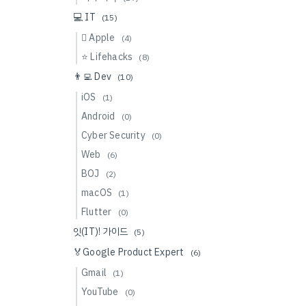
💻 IT
(15)
 Apple
(4)
⭐️ Lifehacks
(8)
👨‍💻 Dev
(10)
iOS
(1)
Android
(0)
Cyber Security
(0)
Web
(6)
BOJ
(2)
macOS
(1)
Flutter
(0)
잇(IT)! 가이드
(5)
🏅Google Product Expert
(6)
Gmail
(1)
YouTube
(0)