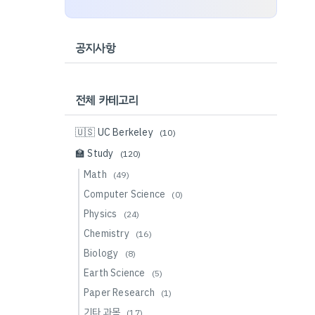
공지사항
전체 카테고리
🇺🇸 UC Berkeley
(10)
🏫 Study
(120)
Math
(49)
Computer Science
(0)
Physics
(24)
Chemistry
(16)
Biology
(8)
Earth Science
(5)
Paper Research
(1)
기타 과목
(17)