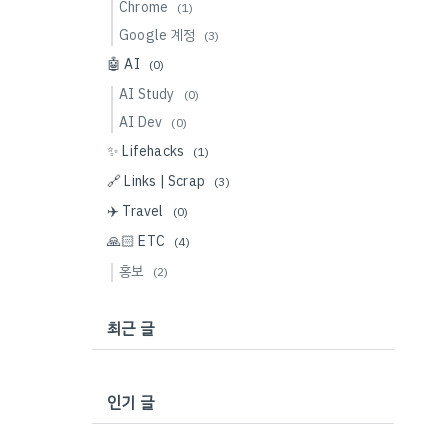
Chrome
(1)
Google 계정
(3)
🤖 AI
(0)
AI Study
(0)
AI Dev
(0)
✨ Lifehacks
(1)
🔗 Links | Scrap
(3)
✈️ Travel
(0)
🙏🏻 ETC
(4)
홍보
(2)
최근 글
인기 글