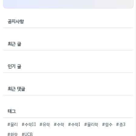
공지사항
최근 글
인기 글
최근 댓글
태그
#물리
#수학II
#유학
#수학
#수학I
#물리학
#함수
#중3
#화학
#UCB