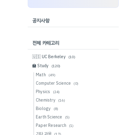
공지사항
전체 카테고리
🇺🇸 UC Berkeley
(10)
🏫 Study
(120)
Math
(49)
Computer Science
(0)
Physics
(24)
Chemistry
(16)
Biology
(8)
Earth Science
(5)
Paper Research
(1)
기타 과목
(17)