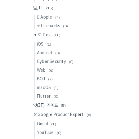
💻 IT
(15)
 Apple
(4)
⭐️ Lifehacks
(8)
👨‍💻 Dev
(10)
iOS
(1)
Android
(0)
Cyber Security
(0)
Web
(6)
BOJ
(2)
macOS
(1)
Flutter
(0)
잇(IT)! 가이드
(5)
🏅Google Product Expert
(6)
Gmail
(1)
YouTube
(0)