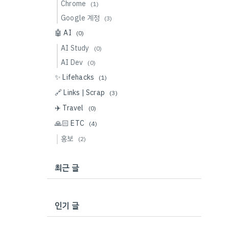
Chrome
(1)
Google 계정
(3)
🤖 AI
(0)
AI Study
(0)
AI Dev
(0)
✨ Lifehacks
(1)
🔗 Links | Scrap
(3)
✈️ Travel
(0)
🙏🏻 ETC
(4)
홍보
(2)
최근 글
인기 글