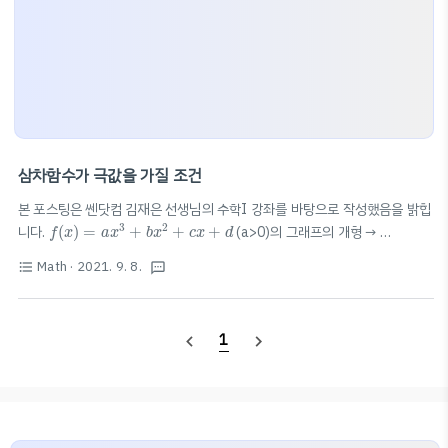
삼차함수가 극값을 가질 조건
본 포스팅은 쎈닷컴 김재은 선생님의 수학I 강좌를 바탕으로 작성했음을 밝힙
f
(
x
)
=
a
x
3
+
b
x
2
+
c
x
+
d
3
2
니다.
(
)
=
+
+
+
(a>0)의 그래프의 개형 →
f
x
a
x
b
x
c
x
d
f
′
(
x
)
=
3
a
x
2
+
2
b
x
+
c
′
2
(
)
=
3
+
2
+
f'(x)=0의 실근의 개수가 그래프의 개형&극값
f
x
a
x
b
x
c
D
/
4
=
b
2
−
3
a
c
>
0
Math
· 2021. 9. 8.
format_list_bulleted
textsms
2
에 영향 D: f'(x)의 판별식 1️⃣ 서로 다른 두 실근
/
4
=
−
3
>
0
:
D
b
a
c
D
/
4
=
b
2
−
3
a
c
=
0
2
극값을 갖는다. 2️⃣ 중근
/
4
=
−
3
=
0
: 극값을 갖지 않는다.
D
b
a
c
(a>0일 때 계속 올라감, a
1
navigate_before
navigate_next