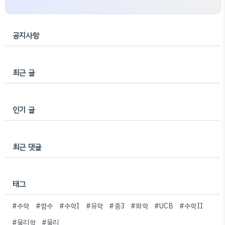
공지사항
최근 글
인기 글
최근 댓글
태그
#수학
#함수
#수학I
#유학
#중3
#화학
#UCB
#수학II
#물리학
#물리