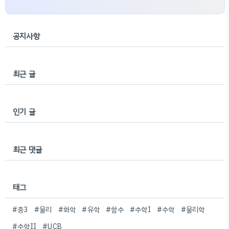
공지사항
최근 글
인기 글
최근 댓글
태그
#중3
#물리
#화학
#유학
#함수
#수학I
#수학
#물리학
#수학II
#UCB