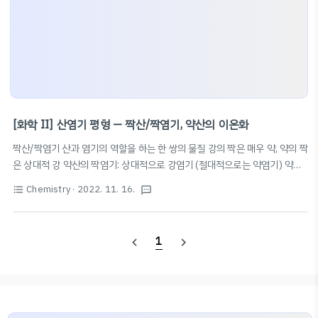
[화학 II] 산염기 평형 — 짝산/짝염기, 약산의 이온화
짝산/짝염기 산과 염기의 역할을 하는 한 쌍의 물질 강의 짝은 매우 약, 약의 짝
은 상대적 강 약산의 짝염기: 상대적으로 강염기 (절대적으로는 약염기) 약염
기의 짝산: 상대적으로 강산 (절대적으로는 약산) 강염기의 짝산: 매우 약산 강
Chemistry
· 2022. 11. 16.
H
+
format_list_bulleted
textsms
+
산의 짝염기: 매우 약염기 💡Tip💡 산의 짝염기는
를 하나 제거하여 구할
H
H
+
+
수 있다. 염기의 짝산은
를 하나 추가하면 구할 수 있다. —
H
https://ywpop.tistory.com/2700 짝산, 짝염기, 짝 산-염기 쌍
1
navigate_before
navigate_next
(conjugate acid-base pair) ★ 짝산, 짝염기, 짝 산-염기 쌍(conjugate
acid-base pair) --------------------------------------------------
- ▶ 참고: 산..