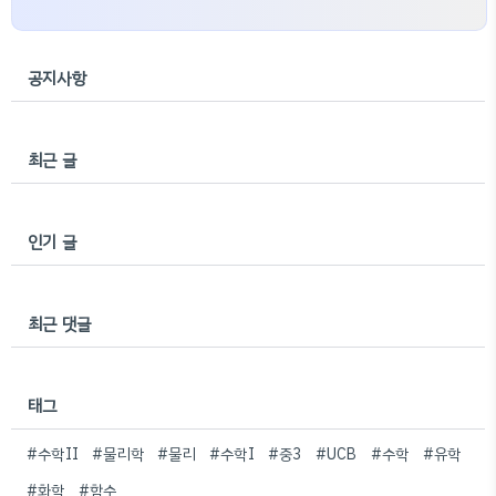
공지사항
최근 글
인기 글
최근 댓글
태그
#수학II
#물리학
#물리
#수학I
#중3
#UCB
#수학
#유학
#화학
#함수