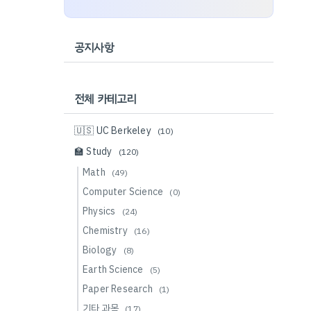
공지사항
전체 카테고리
🇺🇸 UC Berkeley
(10)
🏫 Study
(120)
Math
(49)
Computer Science
(0)
Physics
(24)
Chemistry
(16)
Biology
(8)
Earth Science
(5)
Paper Research
(1)
기타 과목
(17)