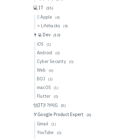
💻 IT
(15)
 Apple
(4)
⭐️ Lifehacks
(8)
👨‍💻 Dev
(10)
iOS
(1)
Android
(0)
Cyber Security
(0)
Web
(6)
BOJ
(2)
macOS
(1)
Flutter
(0)
잇(IT)! 가이드
(5)
🏅Google Product Expert
(6)
Gmail
(1)
YouTube
(0)