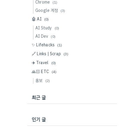
Chrome
(1)
Google 계정
(3)
🤖 AI
(0)
AI Study
(0)
AI Dev
(0)
✨ Lifehacks
(1)
🔗 Links | Scrap
(3)
✈️ Travel
(0)
🙏🏻 ETC
(4)
홍보
(2)
최근 글
인기 글