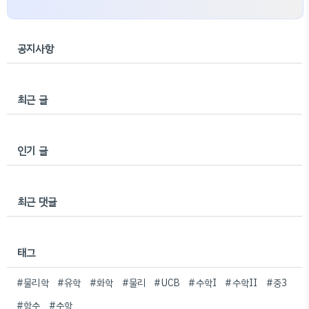
공지사항
최근 글
인기 글
최근 댓글
태그
#물리학
#유학
#화학
#물리
#UCB
#수학I
#수학II
#중3
#함수
#수학