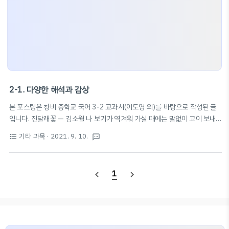
2-1. 다양한 해석과 감상
본 포스팅은 창비 중학교 국어 3-2 교과서(이도영 외)를 바탕으로 작성된 글
입니다. 진달래꽃 — 김소월 나 보기가 역겨워 가실 때에는 말없이 고이 보내
드리오리다 영변에 약산 진달래꽃 아름 따다 가실 길에 뿌리오리다 가시는 걸
기타 과목
· 2021. 9. 10.
format_list_bulleted
textsms
음 걸음 놓인 그 꽃을 사뿐히 즈려 밟고 가시옵소서 나 보기가 역겨워 가실 때
에는 죽어도 아니 눈물 흘리오리다 김소월 시인의 Keyword #향토적 #여성
적 #3음보 #민요적 #서정적 #사랑과_이별 #어떻게_살_것인가? #부드러
1
navigate_before
navigate_next
운_말투 #나긋나긋 📚 '진달래꽃'의 의미 · 영변 약산에 핀 아름다운 꽃 · 화
자의 임에 대한 사랑 · 임에 대한 축복 📚 시의 특징 - 수미상관 구조 (운율 형
성, 시 전체 구조적 안정감) - '-우리다' 반복 → 운율 형성 - 경어체 사용 (높임
말) 비..