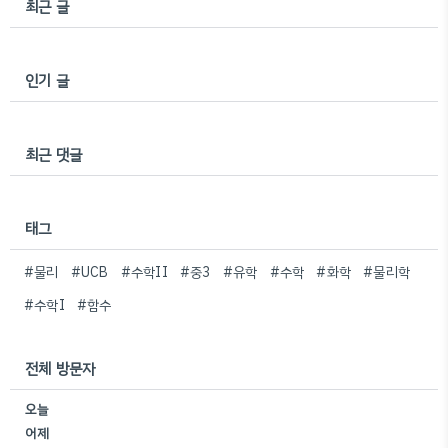
최근 글
인기 글
최근 댓글
태그
#물리
#UCB
#수학II
#중3
#유학
#수학
#화학
#물리학
#수학I
#함수
전체 방문자
오늘
어제