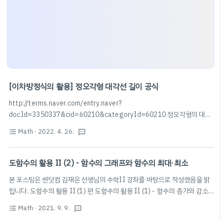
[이차방정식의 활용] 정오각형 대각선 길이 공식
http://terms.naver.com/entry.naver?
docId=3350337&cid=60210&categoryId=60210 정오각형의 대각
선 길이 공식 한 변의 길이가 a인 정오각형의 대각선의 길이는
Math
· 2022. 4. 26.
format_list_bulleted
textsms
(1+sqrt(5))/2 * a이다. 관련자료 수학 공식을 모두 담은 "수학공식 포스터"
다운로드(PDF) 정오각형의 대각선 길이 공식 terms.naver.com
도함수의 활용 II (2) - 함수의 그래프와 함수의 최대·최소
본 포스팅은 쎈닷컴 김재은 선생님의 수학II 강좌를 바탕으로 작성했음을 밝
힙니다. 도함수의 활용 II (1) 편 도함수의 활용 II (1) - 함수의 증가와 감소,
함수의 극대와 극소, 극값 함수의 증가와 감소 함수 f(x)가 어떤 구간에 속하는
x
1
1
Math
· 2021. 9. 9.
f
(
x
1
)
>
f
(
x
2
)
format_list_bulleted
textsms
x
1
,
x
2
임의의 두 수
,
에 대하여
1
f(x_1) 2️⃣
(
)
>
(
)
이면 f(x)는
x
x
x
f
x
f
x
1
2
1
1
2