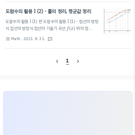
이 구간에서 감소 함수의 증가와 감소의 판정 함수 f(x)가 어떤..
blog.scian.io 함수의 그래프와 함수의 최대·최소 : 1개씩만 존재! (극대, 극
도함수의 활용 I (2) - 롤의 정리, 평균값 정리
소와 헷갈리면 안됨!) f(x)가 [a, b]에서 연속일 때 최댓값, 최솟값 구하기 1️⃣
도함수의 활용 I (1) 편 도함수의 활용 I (1) - 접선의 방정
f'(x)로 그래프의 개형 구하기 * 그래프 개형 그리기: 도함수의 활용 II (1) -
f
(
x
)
식 접선의 방정식 접선의 기울기 곡선
(
)
위의 점
f
x
함..
P
(
a
,
f
(
a
)
)
에
서
의
접
선
의
기
울
기
는
x
=
a
에
서
의
미
분
계
수
(
,
(
)
)
=
에
서
의
접
선
의
기
울
기
는
에
서
의
미
분
계
수
P
a
f
a
x
a
Math
· 2021. 8. 31.
format_list_bulleted
textsms
f'(a)
와
같
다
.
접
선
의
개
수
=
접
점
의
개
수
=
접
점
의
x
좌
표
의
개
수
접
선
의
방
정
식
📚
.
=
=
와
같
다
접
선
의
개
수
접
점
의
개
수
접
점
의
좌
표
의
개
수
접
x
는
에
서
연
속
이
라
한
다
.
[
1
]
함
수
는
f(x)
x=a
.
[
1
]
f(x)
는
에
서
연
속
이
라
한
다
함
수
는
1
navigate_before
navigate_next
x=a$에서 정의되어 있다. [2] ..