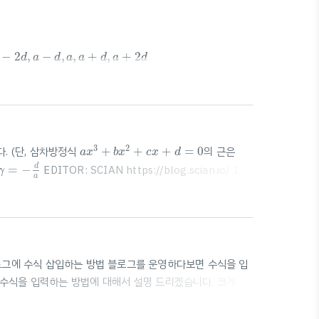
−
2
d
,
a
−
d
,
a
,
a
+
d
,
a
+
2
d
−
2
,
−
,
,
+
,
+
2
d
a
d
a
a
d
a
d
a
x
3
+
b
x
2
+
c
x
+
d
=
0
3
2
. (단, 삼차방정식
+
+
+
=
0
의 근은
a
x
b
x
c
x
d
γ
=
−
d
a
d
=
−
EDITOR: SCIAN https://blog.scian.io/ IT
γ
a
법 / 블로그에 수식 삽입하는 방법 블로그를 운영하다보면 수식을 입
 수식을 입력하는 방법에 대해서 설명 드리겠습니다. 크게 두
* 수식 쉽게 작성하는 웹사이트:
tor and browser-based math equation editor