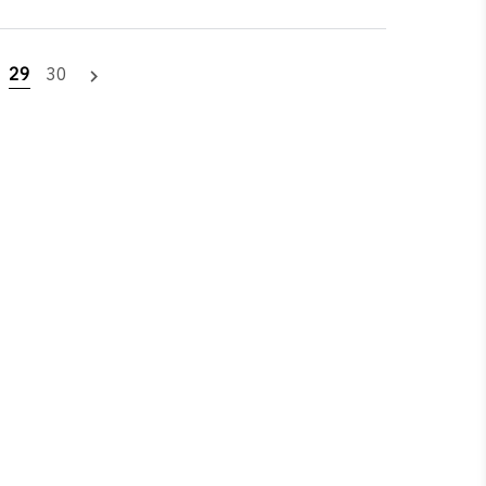
29
30
navigate_next