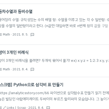
Copy and paste the code above to your webpage! Equation Type
등차수열과 등비수열
용어정리 수열: 규칙성있는 수의 배열 항: 수열을 이루고 있는 각 수 일반항: 수열을 
항을 수열의 일반항이라고 한다. (n값만 대입하면 바로 n번째 항의 값을 구할 
대로 일정한 수를 더하여 만든 수열 공차: 등차수열에서 더하는 일정한 수 (
Math
· 2021. 8. 5.
st_bulleted
a
n
=
a
+
(
n
−
1
)
d
textsms
=
+
(
−
1
)
(d: 공차) 등차중항: a,b,c가 순서대로 등차수열을 
a
n
a
n
d
b
=
a
+
c
2
+
a
c
한다.
=
(b는 a와 c의 산술평균이다.) 등차수열의 합 등차수열의 첫
b
2
100
(
100
+
1
)
2
100
(
100
+
1
)
하면, (가우스가 1부터 100까지 더한 공식 이용)
아..
항이 3개인 비례식
2
항이 3개인 비례식을 풀려면? 두개씩 묶어서 풀기! ex) x:y:z = 1:2:3 x:y, y
Math
· 2021. 8. 4.
st_bulleted
textsms
[스크랩] Python으로 삼각비 표 만들기
https://analyticsstory.com/66 파이썬으로 삼각함수표 만들기 읽
높은 빌딩인 아랍에미레이트 두바이의 부르즈 할리파의 모습입니다. 그 높이가 
nalyticsstory.com Try later…?
🔗 Links | Scrap
· 2021. 8. 4.
st_bulleted
textsms