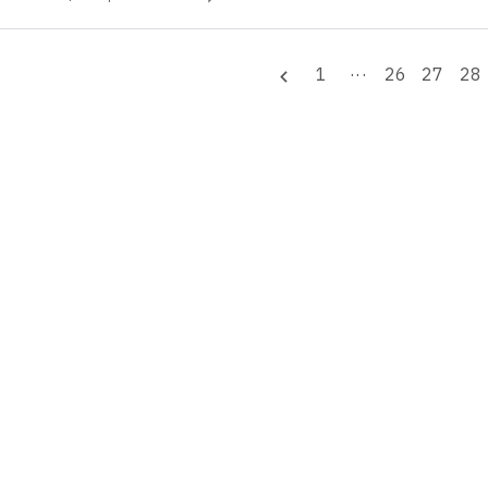
1
···
26
27
28
navigate_before