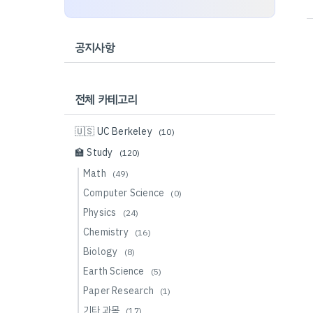
공지사항
전체 카테고리
🇺🇸 UC Berkeley
(10)
🏫 Study
(120)
Math
(49)
Computer Science
(0)
Physics
(24)
Chemistry
(16)
Biology
(8)
Earth Science
(5)
Paper Research
(1)
기타 과목
(17)