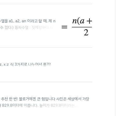
 Paragrap..
a1, a2, an 이라고 할 때, 제 n
수 있다.) 등차수열 : 첫째항부터 차례
공통된 차이) 등차수열의 일반항:
이룰 때, b를 a와 c의 등차중항이라고
째항부터 제n항까지의 합을 Sn이라고
:z, x:z 식 3가지로 나누어서 풀기!
기 전에 추천 한 번! 블로거에겐 큰 힘입니다 사진은 세상에서 가장
829.8미터에 이릅니다. 높이가 829.8미터라는