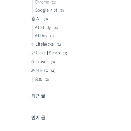
Chrome
(1)
Google 계정
(3)
🤖 AI
(0)
AI Study
(0)
AI Dev
(0)
✨ Lifehacks
(1)
🔗 Links | Scrap
(3)
✈️ Travel
(0)
🙏🏻 ETC
(4)
홍보
(2)
최근 글
인기 글