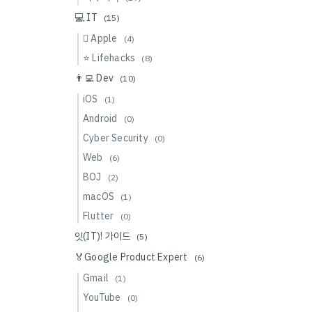
💻 IT
(15)
 Apple
(4)
⭐️ Lifehacks
(8)
👨‍💻 Dev
(10)
iOS
(1)
Android
(0)
Cyber Security
(0)
Web
(6)
BOJ
(2)
macOS
(1)
Flutter
(0)
잇(IT)! 가이드
(5)
🏅Google Product Expert
(6)
Gmail
(1)
YouTube
(0)