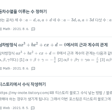
등차수열을 이루는 수 정하기
a
−
d
,
a
,
a
+
d
a
−
3
d
,
a
,
a
+
3
d
a
(d는 공차) 세 수 :
−
,
,
+
네 수 :
−
3
,
,
+
3
다섯 수 :
a
d
a
a
d
a
d
a
a
d
a
Math
· 2021. 8. 6.
st_bulleted
textsms
a
x
3
+
b
x
2
+
c
x
+
d
=
0
3
2
삼차방정식
+
+
+
=
0
에서의 근과 계수의 관계
a
x
b
x
c
x
d
a
x
3
+
b
x
2
+
c
x
+
d
=
0
3
2
삼차방정식
+
+
+
=
0
에서 근과 계수의 관계는 다음과 같다
a
x
b
x
c
x
d
α
+
β
+
γ
=
−
b
a
α
β
α
β
+
β
γ
+
γ
α
=
c
a
α
,
β
,
γ
b
c
,
,
이다.) [1]
+
+
=
−
[2]
+
+
=
[3]
α
β
γ
α
β
γ
α
β
β
γ
γ
α
α
β
a
a
LOVER | DEVELOPER | ARTIST MATH & SCIENCE
Math
· 2021. 8. 6.
st_bulleted
textsms
티스토리에서 수식 작성하기
https://my-inote.tistory.com/48 티스토리 블로그 수식 넣는 방
력해야 하는 경우가 생기게 됩니다. 그래서 이번 포스팅은 티스토리 블로그에
가지 방법이 있는데 my-inote.tistory.com 헤드 태그에 아래 코드 삽입 
Web
· 2021. 8. 5.
st_bulleted
textsms
http://www.hostmath.com HostMath - Online LaTeX formula edi