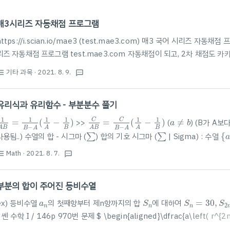
매3시리즈 자동채점 프로그램
https://i.scian.io/mae3 (test.mae3.com) 매3 국어 시리즈 
리즈 자동채점 프로그램 test.mae3.com 자동채점이 되고, 2차 채점도 
능)
기타 과목
· 2021. 8. 9.
st_bulleted
textsms
유리식과 유리함수 - 부분분수 풀기
C
A
B
=
C
B
−
A
(
1
A
−
1
B
)
1
A
B
=
1
B
−
A
(
1
A
−
1
B
)
a
≠
b
1
1
1
1
1
1
C
C
=
(
−
)
>>
=
(
−
)
(
≠
) (B가 A
a
b
−
−
B
B
A
B
A
A
B
A
B
A
B
A
∑
∑
{
a
사용됨..) 수열의 합 - 시그마 (
) 합의 기호 시그마 (
| Sigma) : 수열
{
∑
∑
∑
k
=
1
n
a
k
∑
a
1
+
a
2
+
a
3
+
.
.
.
+
a
n
n
+
+
+
.
.
.
+
을 합의 기호
(시그마)를 이용하여
와
∑
∑
a
a
a
a
a
1
2
3
Math
· 2021. 8. 7.
n
k
=
1
st_bulleted
textsms
k
부분의 합이 주어진 등비수열
S
n
S
n
=
30
,
S
2
n
a
n
ex) 등비수열
의 첫째항부터 제n항까지의 합
에 대하여
=
30
,
a
S
S
S
2
n
n
n
 쎈 수학 I / 146p 970번 문제 $ \begin{aligned}\dfrac{a\left( r^{2n}
dfrac{a\left( r^{n}-1\right) }{r-1}=30\\ \dfrac{\dfrac{a\left( r^{