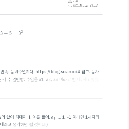
}-1^{2}}{r^{n}-1}=\dfrac{\left(
3
+
5
=
3
2
2
3
+
5
=
3
2
a
n
+
1
 만족: 등비수열이다. https://blog.scian.io/4 참고. 등차
수 일반항: 수열을 a1, a2, an 이라고 할 때, 제 n항을
g.scian.io
a
1
의 합이 최대이다. 예를 들어,
, … 1, -1 이라면 1까지의
a
1
대라고 생각하면 될 것이다.)