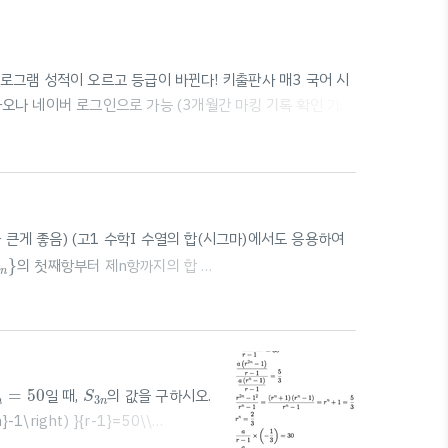
자동채점 프로그램 성적이 오르고 등급이 바뀐다! 키출판사 매3 국어 시
카카오나 네이버 로그인으로 가능 (3개월간 마킹 기록 확인 가
보다 큰게 좋음) (고1 수학I 수열의 합(시그마)에서도 응용하여
n
}
}
의 첫째항부터 제n항까지의 합
a
n
 같이 나타낸다. >> 등차수열도, 등비수.. blog.scian.io
=
50
S
3
n
=
50
일 때,
의 값을 구하시오.
S
3
n
n
-1\right) }{r-1}=50\\
2n}-1\right) }{r-1}}