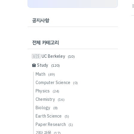
format_li
공지사항
전체 카테고리
🇺🇸 UC Berkeley
(10)
🏫 Study
(120)
Math
(49)
Computer Science
(0)
Physics
(24)
Chemistry
(16)
Biology
(8)
Earth Science
(5)
Paper Research
(1)
기타 과목
(17)