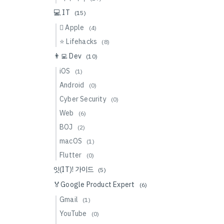
💻 IT
(15)
 Apple
(4)
⭐️ Lifehacks
(8)
👨‍💻 Dev
(10)
iOS
(1)
Android
(0)
Cyber Security
(0)
Web
(6)
BOJ
(2)
macOS
(1)
Flutter
(0)
잇(IT)! 가이드
(5)
🏅Google Product Expert
(6)
Gmail
(1)
YouTube
(0)