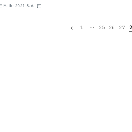
Math
· 2021. 8. 6.
st_bulleted
textsms
1
···
25
26
27
navigate_before