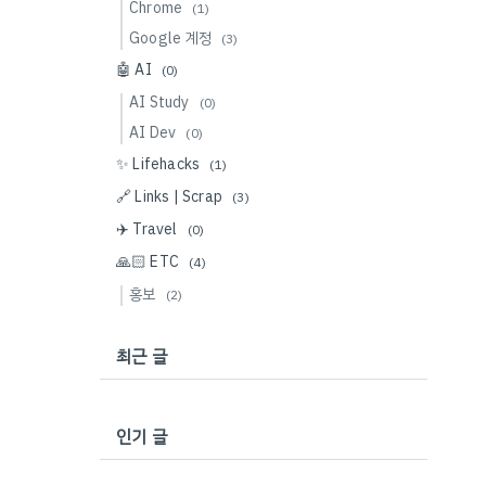
Chrome
(1)
Google 계정
(3)
🤖 AI
(0)
AI Study
(0)
AI Dev
(0)
✨ Lifehacks
(1)
🔗 Links | Scrap
(3)
✈️ Travel
(0)
🙏🏻 ETC
(4)
홍보
(2)
최근 글
인기 글