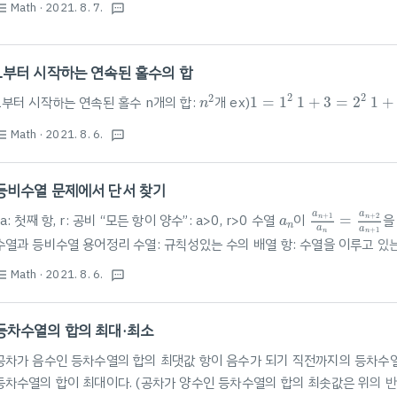
Math
· 2021. 8. 7.
st_bulleted
textsms
\dfrac{a\left( r^{n}-1\right) }{r-1}}=\dfrac{5}{3}\\ \dfrac{r^{2n
^{n}+1\right) \left( r^{n}-1\right) }{r^{..
1부터 시작하는 연속된 홀수의 합
1
=
1
2
1
+
3
=
2
2
1
+
n
2
2
2
2
1부터 시작하는 연속된 홀수 n개의 합:
개 ex)
1
=
1
1
+
3
=
2
1
+
n
Math
· 2021. 8. 6.
st_bulleted
textsms
등비수열 문제에서 단서 찾기
a
n
+
1
a
n
=
a
n
+
a
n
a
a
+
1
+
2
*a: 첫째 항, r: 공비 “모든 항이 양수”: a>0, r>0 수열
이
=
을
n
n
a
n
a
a
+
1
n
n
수열과 등비수열 용어정리 수열: 규칙성있는 수의 배열 항: 수열을 이루고 있는 각 
수열의 일반항이라고 한다. (n값만 대입하면 바로 n번째 항의 값을 구할 수 있 blo
Math
· 2021. 8. 6.
st_bulleted
textsms
등차수열의 합의 최대·최소
공차가 음수인 등차수열의 합의 최댓값 항이 음수가 되기 직전까지의 등차수열
등차수열의 합이 최대이다. (공차가 양수인 등차수열의 합의 최솟값은 위의 반