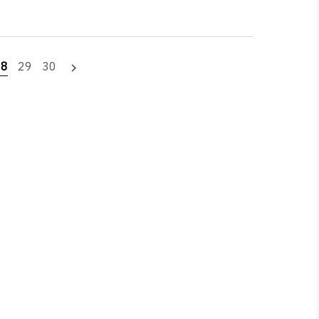
28
29
30
navigate_next