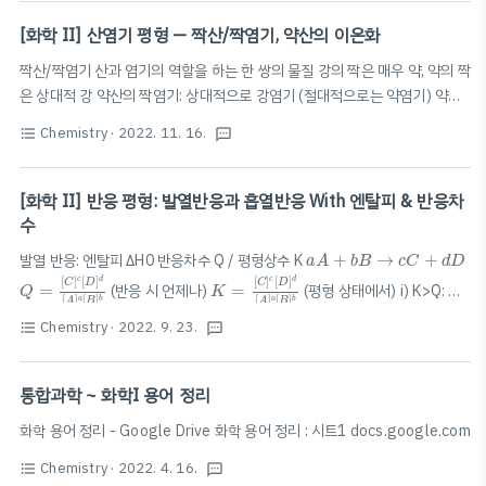
\left(\frac{E_a}{R}\right)\left(\frac{1}{T}\right)+\ln ..
[화학 II] 산염기 평형 — 짝산/짝염기, 약산의 이온화
짝산/짝염기 산과 염기의 역할을 하는 한 쌍의 물질 강의 짝은 매우 약, 약의 짝
은 상대적 강 약산의 짝염기: 상대적으로 강염기 (절대적으로는 약염기) 약염
기의 짝산: 상대적으로 강산 (절대적으로는 약산) 강염기의 짝산: 매우 약산 강
Chemistry
· 2022. 11. 16.
H
+
format_list_bulleted
textsms
+
산의 짝염기: 매우 약염기 💡Tip💡 산의 짝염기는
를 하나 제거하여 구할
H
H
+
+
수 있다. 염기의 짝산은
를 하나 추가하면 구할 수 있다. —
H
https://ywpop.tistory.com/2700 짝산, 짝염기, 짝 산-염기 쌍
[화학 II] 반응 평형: 발열반응과 흡열반응 With 엔탈피 & 반응차
(conjugate acid-base pair) ★ 짝산, 짝염기, 짝 산-염기 쌍(conjugate
수
acid-base pair) --------------------------------------------------
a
A
+
b
B
→
c
C
+
d
D
발열 반응: 엔탈피 ΔH0 반응차수 Q / 평형상수 K
+
→
+
a
A
b
B
c
C
d
D
- ▶ 참고: 산..
Q
=
[
C
]
c
[
D
]
d
[
A
]
a
[
B
]
b
K
=
[
C
]
c
[
D
]
d
[
A
]
a
[
B
]
b
c
d
c
d
[
]
[
]
[
]
[
]
C
D
C
D
=
(반응 시 언제나)
=
(평형 상태에서) i) K>Q: 정
Q
K
[
]
[
]
[
]
[
]
a
b
a
b
A
B
A
B
반응 우세 ii) K=Q: 평형 iii) K
Chemistry
· 2022. 9. 23.
format_list_bulleted
textsms
통합과학 ~ 화학I 용어 정리
화학 용어 정리 - Google Drive 화학 용어 정리 : 시트1 docs.google.com
Chemistry
· 2022. 4. 16.
format_list_bulleted
textsms