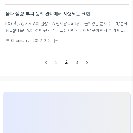
몰과 질량, 부피 등의 관계에서 사용되는 표현
A
a
B
b
EX)
기체 A의 질량 = A 원자량 × a 1g에 들어있는 분자 수 = 1/분자
A
B
a
b
량 1g에 들어있는 전체 원자 수 = 1/분자량 × 분자 당 구성 원자 수 기체 1g
의 부피 ∝ 1/분자 1개의 질량 몰수 ∝ 1/분자량 (질량 같을 때) 기체 1몰의
Chemistry
· 2022. 2. 2.
format_list_bulleted
textsms
부피 = 1몰의 질량 × 1g의 부피 단위 질량당 부피 ∝ 1/분자량 단위 질량당
원자수 ∝ 1/분자량 × 분자당 원자수
1
2
3
navigate_before
navigate_next