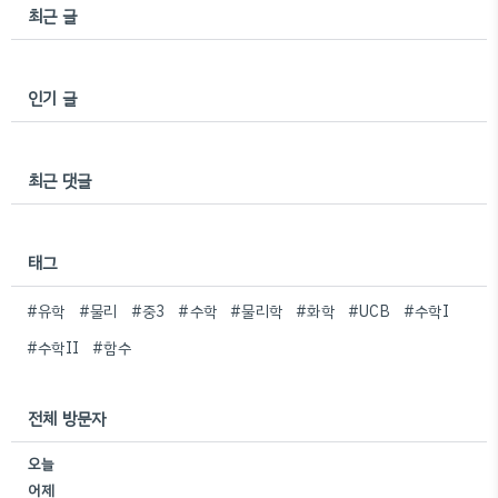
최근 글
인기 글
최근 댓글
태그
#유학
#물리
#중3
#수학
#물리학
#화학
#UCB
#수학I
#수학II
#함수
전체 방문자
오늘
어제