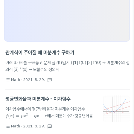
관계식이 주어질 때 미분계수 구하기
아래 3가지를 구해놓고 문제 풀기! (암기!) [1] f(0) [2] f’(0) → 미분계수의 정
의식 [3] f’(x) → 도함수의 정의식
Math
· 2021. 8. 29.
format_list_bulleted
textsms
평균변화율과 미분계수 - 이차함수
이차함수에서의 평균변화율과 미분계수 이차함수
f
(
x
)
=
p
x
2
+
q
x
+
c
2
(
)
=
+
+
에서 미분계수가 평균변화율과
f
x
p
x
q
x
c
c
=
a
+
b
2
+
a
b
같은 지점
=
(a와 b의 평균 지점) [증명]
c
Math
· 2021. 8. 29.
2
format_list_bulleted
f
(
x
)
=
p
x
2
+
q
x
+
c
,
f
′
(
x
)
=
2
p
x
+
q
textsms
2
′
(
)
=
+
+
,
(
)
=
2
+
f
x
p
x
q
x
c
f
x
p
x
q