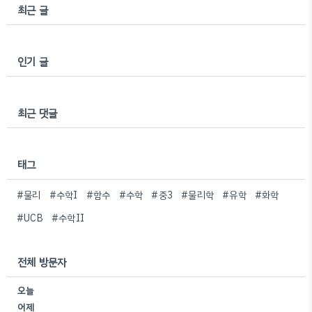
최근 글
인기 글
최근 댓글
태그
#물리
#수학I
#함수
#수학
#중3
#물리학
#유학
#화학
#UCB
#수학II
전체 방문자
오늘
어제