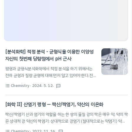
[분석화학] 적정 분석 - 균형식을 이용한 이양성
자산의 첫번째 당량점에서 pH 근사
평형과 균형식분석화학에서 적정 분석을 하기 위해서는
전하 균형과 질량 균형에 대해 먼저 알고 있어야 한다.전체
과정에 대해 설명하기 위해, 이 글에서는 C M의 이양성자
Chemistry
· 2024. 5. 12.
N
a
O
H
H
2
B
format_list_bulleted
textsms
산
용액을 C M
용액으로 적정하는 예시를
H
B
N
a
O
H
2
H
2
B
이용하겠다.이 예시에서, 이양성자산
용액의 이온화
H
B
2
반응은 아래와 같다.
[화학 II] 산염기 평형 — 짝산/짝염기, 약산의 이온화
H
2
B
(
a
q
)
↔
H
B
−
(
a
q
)
+
H
+
(
a
q
)
K
1
−
+
(
)
↔
(
)
+
(
)
H
B
a
q
H
B
a
q
H
a
q
K
2
1
H
B
—
(
a
q
)
↔
B
2
−
(
a
q
)
+
H
+
(
a
q
)
K
2
짝산/짝염기 산과 염기의 역할을 하는 한 쌍의 물질 강의 짝은 매우 약, 약의 짝
—
2
−
+
(
)
↔
(
)
+
(
)
전하 균형
H
B
a
q
B
a
q
H
a
q
K
2
은 상대적 강 약산의 짝염기: 상대적으로 강염기 (절대적으로는 약염기) 약염
전하 균형은 용액의 전기적 중성에 대해 표현한 균형식으
기의 짝산: 상대적으로 강산 (절대적으로는 약산) 강염기의 짝산: 매우 약산 강
로, 양전하의 합과 음전하의 합은 같다는 점을 이용해 양변
Chemistry
· 2022. 11. 16.
format_list_bulleted
textsms