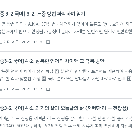
[중 3-2 국어] 3-2. 논증 방법 파악하며 읽기
논증 방법 연역 - A.K.A. 3단논법 - 대전제가 맞아야 결론도 맞다. 교과서 
충분해야지 참으로 인정될 가능성이 높다. - 사례를 일반적인 원리로 일반화한다
쉽다 (성급한 일반화의 오류). 교과서 지문 | 프랑스 파리에 있는 ~ 받아들
기타 과목
· 2021. 11. 8.
st_bulleted
textsms
니다. 유추 교과서 지문 | 이것은 맛과 비교하여 ~ 그렇지 않을 수 있는 것
그 결론으로 일반적인 사실이나 진리를 이끌어 내는 방법 연역 | 일반적 원리나
[중3-2 국어] 4-2. 남북한 언어의 차이와 그 극복 방안
상의 대..
남북한 언어에 차이가 생긴 까닭 1️⃣ 분단 이후 남한 - 표준어를 계승하여 사용 
남북한 각자 맞춤법 개정 3️⃣ 국어 순화 또는 말다듬기 사업 따로따로 전개 4️
달라짐 5️⃣ 남한에는 광복 이후 수많은 외래어 들어와 쓰이고 있음 (남한 지나
기타 과목
· 2021. 11. 7.
st_bulleted
textsms
'겨레말 큰 사전' 편찬 · 남북한이 서로의 언어 차이를 극복하기 위해 함께 만
단어 단일화, 표제어로 삼고 뜻풀이 공통되게 하는 사전 · 남북한의 서로 다른
[중3-2 국어] 4-1. 과거의 삶과 오늘날의 삶 (꺼삐딴 리 — 전광용)
,..
꺼삐딴 리 — 전광용 꺼삐딴 리 — 전광용 갈래 현대 소설, 단편 소설, 풍자 
경 1940~50년대 / 해방~6.25 전쟁 전후 주제 시류에 따라 변절하며 