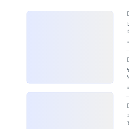
format_li
format_li
어