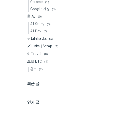
Chrome
(1)
Google 계정
(3)
🤖 AI
(0)
AI Study
(0)
AI Dev
(0)
✨ Lifehacks
(1)
🔗 Links | Scrap
(3)
✈️ Travel
(0)
🙏🏻 ETC
(4)
홍보
(2)
최근 글
인기 글