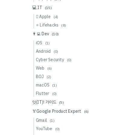
💻 IT
(15)
 Apple
(4)
⭐️ Lifehacks
(8)
👨‍💻 Dev
(10)
iOS
(1)
Android
(0)
Cyber Security
(0)
Web
(6)
BOJ
(2)
macOS
(1)
Flutter
(0)
잇(IT)! 가이드
(5)
🏅Google Product Expert
(6)
Gmail
(1)
YouTube
(0)