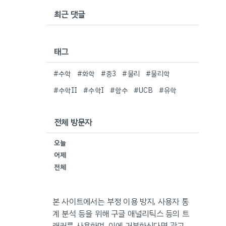
최근 댓글
태그
#수학
#화학
#중3
#물리
#물리학
#수학II
#수학I
#함수
#UCB
#유학
전체 방문자
오늘
어제
전체
본 사이트에서는 부정 이용 방지, 사용자 통
계 분석 등을 위해 구글 애널리틱스 등의 트