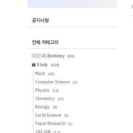
format_li
공지사항
전체 카테고리
🇺🇸 UC Berkeley
(10)
🏫 Study
(120)
Math
(49)
Computer Science
(0)
Physics
(24)
Chemistry
(16)
Biology
(8)
Earth Science
(5)
Paper Research
(1)
기타 과목
(17)