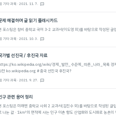
특징 · 역순행적 구성 (현재의 시점에서 과거와 현재의 상황이 교차하여 서술)
기타 과목
· 2021. 11. 7.
st_bulleted
textsms
구조 🕑 이인국 박사가 브라운 씨 관사를 방문하여 선물 주고 나올 때까지 현
> 일제 강점기 > 현재 > 해방 직후 > 현재 > 한국전쟁 직후 > 현재 배경 (현
문제 해결하며 글 읽기 플래시카드
박사의..
본 포스팅은 창비 중학교 국어 3-2 교과서(이도영 외)를 바탕으로 작성된 글
기타 과목
· 2021. 10. 3.
st_bulleted
textsms
국가별 선진국 / 후진국 자료
https://ko.wikipedia.org/wiki/경제_발전_수준에_따른_나라_목록
사전 ko.wikipedia.org #중국 선진국 후진국?
기타 과목
· 2021. 9. 27.
st_bulleted
textsms
인구 관련 용어 정리
본 포스팅은 미래엔 중학교 사회 2 교과서(김진수 외)를 바탕으로 작성된 글입
로 나눈 값 · 1㎢의 면적에 사는 인구 이촌 향도 산업화와 도시화로 농촌의