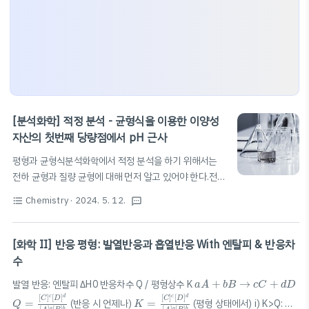
[분석화학] 적정 분석 - 균형식을 이용한 이양성
자산의 첫번째 당량점에서 pH 근사
평형과 균형식분석화학에서 적정 분석을 하기 위해서는
전하 균형과 질량 균형에 대해 먼저 알고 있어야 한다.전체
과정에 대해 설명하기 위해, 이 글에서는 C M의 이양성자
Chemistry
· 2024. 5. 12.
N
a
O
H
H
2
B
format_list_bulleted
textsms
산
용액을 C M
용액으로 적정하는 예시를
H
B
N
a
O
H
2
H
2
B
이용하겠다.이 예시에서, 이양성자산
용액의 이온화
H
B
2
반응은 아래와 같다.
[화학 II] 반응 평형: 발열반응과 흡열반응 With 엔탈피 & 반응차
H
2
B
(
a
q
)
↔
H
B
−
(
a
q
)
+
H
+
(
a
q
)
K
1
−
+
(
)
↔
(
)
+
(
)
H
B
a
q
H
B
a
q
H
a
q
K
수
2
1
H
B
—
(
a
q
)
↔
B
2
−
(
a
q
)
+
H
+
(
a
q
)
K
2
—
2
−
+
(
)
↔
(
)
+
(
)
전하 균형
H
B
a
q
B
a
q
H
a
q
K
2
a
A
+
b
B
→
c
C
+
d
D
발열 반응: 엔탈피 ΔH0 반응차수 Q / 평형상수 K
+
→
+
a
A
b
B
c
C
d
D
전하 균형은 용액의 전기적 중성에 대해 표현한 균형식으
Q
=
[
C
]
c
[
D
]
d
[
A
]
a
[
B
]
b
K
=
[
C
]
c
[
D
]
d
[
A
]
a
[
B
]
b
c
d
c
d
[
]
[
]
[
]
[
]
C
D
C
D
로, 양전하의 합과 음전하의 합은 같다는 점을 이용해 양변
=
(반응 시 언제나)
=
(평형 상태에서) i) K>Q: 정
Q
K
a
b
a
b