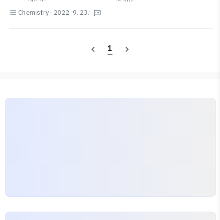
[
]
[
]
[
]
[
]
A
B
A
B
에 양전하와 음전하를 각각 모아 표현하는 방식이다.이때,
반응 우세 ii) K=Q: 평형 iii) K
Chemistry
· 2022. 9. 23.
format_list_bulleted
textsms
각 화학종 앞에 있는 계..
1
navigate_before
navigate_next