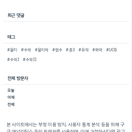
최근 댓글
태그
#물리
#수학
#물리학
#함수
#중3
#유학
#화학
#UCB
#수학I
#수학II
전체 방문자
오늘
어제
전체
본 사이트에서는 부정 이용 방지, 사용자 통계 분석 등을 위해 구
글 애널리틱스 등의 트래커를 사용하며, 이에 거부하신다면 광고