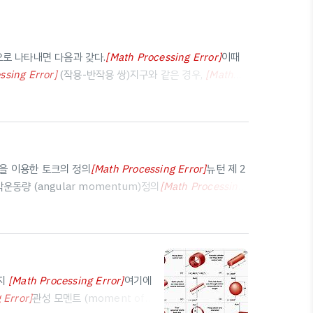
로 나타내면 다음과 갖다.
[
Math Processing Error
]
이때
F
g
=
G
m
1
m
2
r
2
ssing Error
]
(작용-반작용 쌍)지구와 같은 경우,
[
Math
1
m
2
r
2
r
^
12
F
g
=
G
M
E
m
R
E
2
궤도 법칙모든 행성은 태양을 하나의 초점으로 하는 타원 궤도
 장반경:
[
Math Processing Error
]
, 단반경:
[
Math
a
b
)을 이용한 토크의 정의
[
Math Processing Error
]
뉴턴 제 2
τ
→
≡
r
→
×
F
→
각운동량 (angular momentum)정의
[
Math Processing
L
→
≡
r
→
×
p
→
ng Error
]
각운동량 보존 법칙외부에서 작용한 토크가 0이
..
너지
[
Math Processing Error
]
여기에
K
R
=
1
2
∑
i
m
i
r
i
2
ω
2
 Error
]
관성 모멘트 (moment of