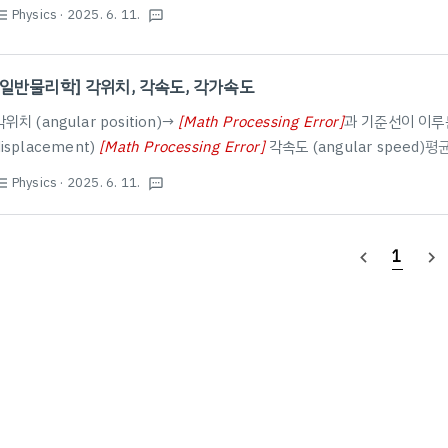
inertia)회전 운동을 유지하려는 정도, 질량의 분포와 회전축까지의 거리의
Physics
· 2025. 6. 11.
st_bulleted
textsms
따라 다름
[
Math Processing Error
]
Thin cylindrical shell
[
Math Proce
I
=
∑
m
i
r
i
2
I
C
M
=
M
R
2
ylinder
[
Math Processing Error
]
Solid cylinder or disk
[
Math Proce
I
C
M
=
1
2
M
(
R
1
2
+
R
2
2
)
I
C
M
=
1
2
M
R
[일반물리학] 각위치, 각속도, 각가속도
각위치 (angular position)→
[
Math Processing Error
]
과 기준선이 이루
r
displacement)
[
Math Processing Error
]
각속도 (angular speed)
Δ
θ
=
θ
f
−
θ
i
Math Processing Error
]
[rad/s]각가속도 (angular acceleration)평균
ω
≡
lim
Δ
t
→
0
Δ
θ
Δ
t
=
d
θ
d
t
Physics
· 2025. 6. 11.
st_bulleted
textsms
1
navigate_before
navigate_next