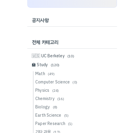
공지사항
전체 카테고리
🇺🇸 UC Berkeley
(10)
🏫 Study
(120)
Math
(49)
Computer Science
(0)
Physics
(24)
Chemistry
(16)
Biology
(8)
Earth Science
(5)
Paper Research
(1)
기타 과목
(17)