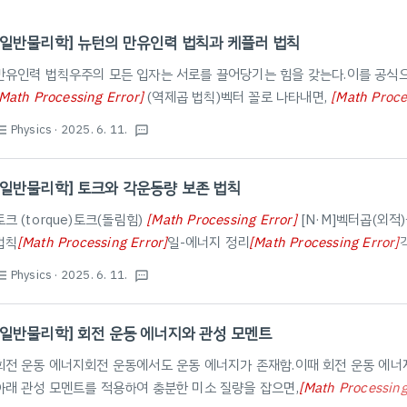
[일반물리학] 뉴턴의 만유인력 법칙과 케플러 법칙
만유인력 법칙우주의 모든 입자는 서로를 끌어당기는 힘을 갖는다.이를 공식으
Math Processing Error
]
(역제곱 법칙)벡터 꼴로 나타내면,
[
Math Proce
G
=
6.674
×
10
−
11
N
⋅
m
2
/
k
g
2
F
→
12
=
−
G
m
rocessing Error
]
로 나타낼 수 있음.케플러 법칙케플러 제1법칙 - 타원 
Physics
· 2025. 6. 11.
st_bulleted
textsms
를 돈다.이때, 타원 중심에서 초점까지의 거리:
[
Math Processing Error
]
,
c
rocessing Error
]
, 이심률
[
Math Processing Error
]
(원 궤도는 $..
e
=
c
a
[일반물리학] 토크와 각운동량 보존 법칙
토크 (torque)토크(돌림힘)
[
Math Processing Error
]
[N·M]벡터곱(외적
τ
≡
r
F
sin
ϕ
법칙
[
Math Processing Error
]
일-에너지 정리
[
Math Processing Error
]
∑
τ
e
x
t
=
I
α
W
=
Δ
K
R
rror
]
[
[
Math Processing Error
]
]강체 전체의 각운동량
[
Math Processi
k
g
⋅
m
2
/
s
L
=
I
ω
Physics
· 2025. 6. 11.
st_bulleted
textsms
면, 각운동량은 보존된다. 즉,
[
Math Processing Error
]
강체의 구름 운동 (rol
L
i
=
L
f
[일반물리학] 회전 운동 에너지와 관성 모멘트
회전 운동 에너지회전 운동에서도 운동 에너지가 존재함.이때 회전 운동 에
아래 관성 모멘트를 적용하여 충분한 미소 질량을 잡으면,
[
Math Processing
K
R
=
1
2
I
ω
2