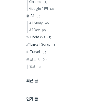
Chrome
(1)
Google 계정
(3)
🤖 AI
(0)
AI Study
(0)
AI Dev
(0)
✨ Lifehacks
(1)
🔗 Links | Scrap
(3)
✈️ Travel
(0)
🙏🏻 ETC
(4)
홍보
(2)
최근 글
인기 글