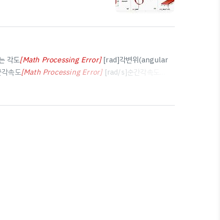
 제곱에 비례물체의 형태와 질량 분포에
ssing Error
]
Hollow
ssing Error
]
Recta..
2
는 각도
[
Math Processing Error
]
[rad]각변위(angular
θ
=
s
r
평균각속도
[
Math Processing Error
]
[rad/s]순간각속도
ω
a
v
g
≡
θ
f
−
θ
i
t
f
−
t
i
=
Δ
θ
Δ
t
각가속도$\alpha_{avg}\equiv\frac{\o..