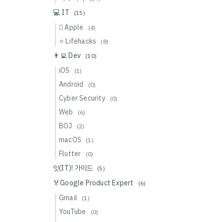
💻 IT
(15)
 Apple
(4)
⭐️ Lifehacks
(8)
👨‍💻 Dev
(10)
iOS
(1)
Android
(0)
Cyber Security
(0)
Web
(6)
BOJ
(2)
macOS
(1)
Flutter
(0)
잇(IT)! 가이드
(5)
🏅Google Product Expert
(6)
Gmail
(1)
YouTube
(0)