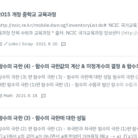
2015 개정 중학교 교육과정
http://ncic.re.kr/mobile.dwn.ogf.inventoryList.do# NCIC 국
육과정 전체 수학과 교육과정 * 출처: NCIC 국가교육과정 정보센터 (http://n
정리 2020년 중학교 수학 교육과정 목차 알아보기 #중학교수학교육과정 
🔗 Links | Scrap
· 2021. 8. 20.
st_bulleted
textsms
럭 자라난 큰아들 지팔이~~ 오늘 중학교 예비소집... blog.naver.com
함수의 극한 (4) - 함수의 극한값의 계산 & 미정계수의 결정 & 함
함수의 극한 (3) 편 함수의 극한 (3) - 함수의 극한에 대한 성질 함수의 극한 (2
극한 함수의 극한 (1)편 함수의 극한 (1) - 함수의 수렴과 발산 함수의 수렴
아니면서 a에 한없이 가까워질 때 blog.scian.io 함수의 극한값의 계산 [1]
Math
· 2021. 8. 18.
st_bulleted
textsms
에 한없이 가까워지는 것을 나타냄) ▶ 식 변형 (⭐️인수분해 / 유리화(근호가 나올
lim
x
→
2
x
2
−
4
x
−
2
=
lim
x
→
2
x
+
2
2
−
4
x
번 사용!) ex)
lim
=
lim
+
2
=4 [2] $\frac{\pm\infty.
x
→
2
→
2
x
x
−
2
x
함수의 극한 (3) - 함수의 극한에 대한 성질
함수의 극한 (2) 편 함수의 극한 (2) - 우극한과 좌극한 함수의 극한 (1)편 
(
x
)
f
(
x
)
x
→
a
x
(
)
에서
의 값이 a가 아니면서 a에 한없이 가까워질 때(
→
)
(
)
의
f
x
x
x
a
f
x