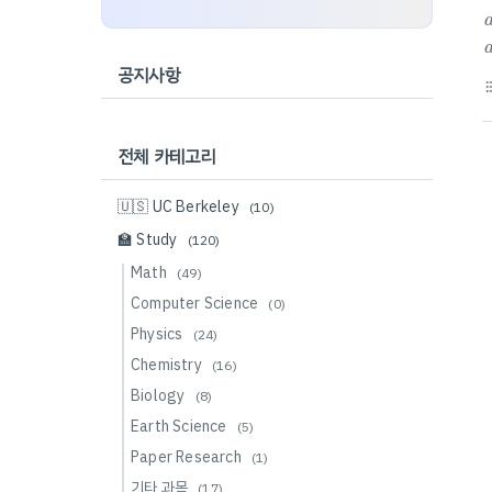
공지사항
format_li
전체 카테고리
🇺🇸 UC Berkeley
(10)
🏫 Study
(120)
Math
(49)
Computer Science
(0)
Physics
(24)
Chemistry
(16)
Biology
(8)
Earth Science
(5)
Paper Research
(1)
기타 과목
(17)