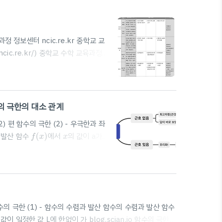
가교육과정 정보센터 ncic.re.kr 중학교 교
cic.re.kr/) 중학교 수학 교육과정
#중학교수학목차 #중학교수학 무럭무
수의 극한의 대소 관계
) 편 함수의 극한 (2) - 우극한과 좌
f
(
x
)
x
과 발산 함수
(
)
에서
의 값이 a가
f
x
x
0
0
0
꼴의 극한 (0은 숫자 0이 아니라 0
0
 때) / 통분⭐️ 딱 세가지로 1,2,3
.
함수의 극한 (1) - 함수의 수렴과 발산 함수의 수렴과 발산 함수
 값이 일정한 값 L에 한없이 가 blog.scian.io 함수의 극한