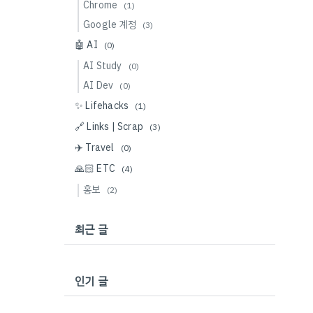
Chrome
(1)
Google 계정
(3)
🤖 AI
(0)
AI Study
(0)
AI Dev
(0)
✨ Lifehacks
(1)
🔗 Links | Scrap
(3)
✈️ Travel
(0)
🙏🏻 ETC
(4)
홍보
(2)
최근 글
인기 글