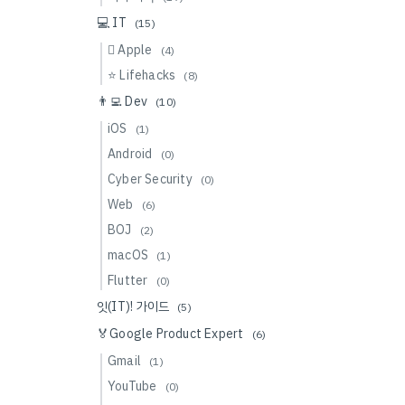
💻 IT
(15)
 Apple
(4)
⭐️ Lifehacks
(8)
👨‍💻 Dev
(10)
iOS
(1)
Android
(0)
Cyber Security
(0)
Web
(6)
BOJ
(2)
macOS
(1)
Flutter
(0)
잇(IT)! 가이드
(5)
🏅Google Product Expert
(6)
Gmail
(1)
YouTube
(0)