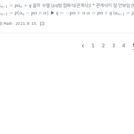
a
n
+
1
=
p
a
n
+
q
=
+
꼴의 수열 (pq형 점화식(관계식)) * 관계식이 잘 안보임 
a
p
a
q
+
1
n
n
a
n
+
1
=
p
(
a
n
−
p
α
+
α
)
q
=
−
p
α
+
α
α
=
p
α
+
q
a
n
+
1
=
p
=
(
−
+
)
▶
=
−
+
=
+
(
=
a
p
a
p
α
α
q
p
α
α
α
p
α
q
a
+
1
+
1
n
n
n
https://m.blog.naver.com/ao9364/221651296608 수열의
Math
· 2021. 8. 10.
st_bulleted
textsms
접 풀어내는 방법은 사실 교육과정에서 빠진지 좀 오래되었죠... 물론 고등학교 모..
집어서) 계산 후 $\frac{1..
1
2
3
4
navigate_before