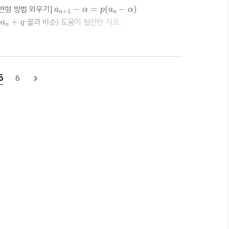
a
n
+
1
−
α
=
p
(
a
n
−
α
)
[변형 방법 외우기]
−
=
(
−
)
a
α
p
a
α
+
1
n
n
a
n
+
q
+
꼴과 비슷) 도움이 될만한 자료
p
a
q
n
 점화식의 기초 해법과 특성방정식 이해하기 들어가기... 점화식을 직
. blog.naver.com 분수 꼴의 관계식 : 역수 취해서(뒤
5
6
navigate_next