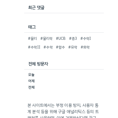
최근 댓글
태그
#물리
#물리학
#UCB
#중3
#수학I
#수학II
#수학
#함수
#유학
#화학
전체 방문자
오늘
어제
전체
본 사이트에서는 부정 이용 방지, 사용자 통
계 분석 등을 위해 구글 애널리틱스 등의 트