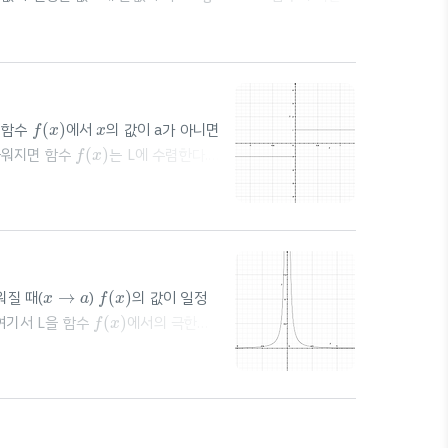
️⭐️⭐️ 사칙 연산이 가능! * 전제가 중요!! [1]
f
(
x
)
x
산 함수
(
)
에서
의 값이 a가 아니면
f
x
x
f
(
x
)
까워지면 함수
(
)
는 L에 수렴한다.
f
x
 크면서 a에 한없이 가까워짐 (x가 a보
가까워짐 (x가 a보다 작은 방향에서
f
(
x
)
x
→
a
워질 때(
→
)
(
)
의 값이 일정
x
a
f
x
f
(
x
)
 여기서 L을 함수
(
)
에서의 극한값
f
x
lim
x
→
a
f
(
x
)
=
L
:
lim
(
)
=
(x가 a로 다
f
x
L
→
x
a
 어느 값으로도 수렴하지 않으면 함수
가까워질 때, ..