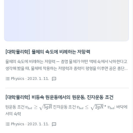
[대학물리학] 물체의 속도에 비례하는 저항력
물체의 속도에 비례하는 저항력 — 증명 물체가 어떤 액체 속에서 낙하한다고
생각해 봤을 때, 물체에 작용하는 저항력과 중력이 평형을 이루면 공은 종단
속력에 가까워지게 된다. 이 때, 특정한 시간에서의 속력을 구하는 식에 대해
Physics
· 2023. 1. 11.
format_list_bulleted
textsms
증명하고자 한다. (미분방정식 풀이) 증명할 식:
v
=
v
T
(
1
−
e
−
t
/
τ
)
=
m
g
b
(
1
−
e
−
b
t
/
m
)
v
T
m
g
−
/
−
/
=
(
1
−
)
=
(
1
−
)
종단속력
: 물체의 최대 속
t
τ
b
t
m
v
v
e
e
v
T
T
b
τ
=
m
b
τ
m
력(저항과 중력이 동일해질 때)
: 시간 상수,
=
; t=0에서 놓인 물체가
[대학물리학] 비등속 원운동에서의 원운동, 진자운동 조건
τ
τ
b
v
b
o
t
≥
5
g
R
v
b
o
t
≤
2
g
R
종단 속력의 63.2%에 도달할 때까지의 시간 (여기서 63.2%=0.632=
v
b
o
t
m
g
b
=
v
T
원운동 조건
≥
5
진자운동 조건
≤
2
*
: 바닥에
1
−
e
−
1
√
√
m
g
−
b
v
T
=
0
v
g
R
v
g
R
v
m
g
b
o
t
b
o
t
b
o
t
−
1
1
−
)
=
−
=
0
$\therefore v_T=\frac{..
e
v
m
g
b
v
T
T
서의 속력
b
Physics
· 2023. 1. 11.
format_list_bulleted
textsms