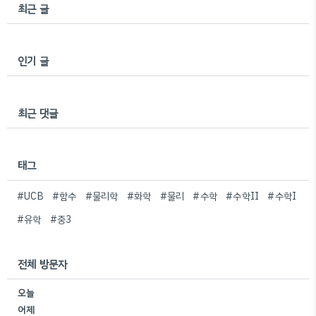
최근 글
인기 글
최근 댓글
태그
#UCB
#함수
#물리학
#화학
#물리
#수학
#수학II
#수학I
#유학
#중3
전체 방문자
오늘
어제