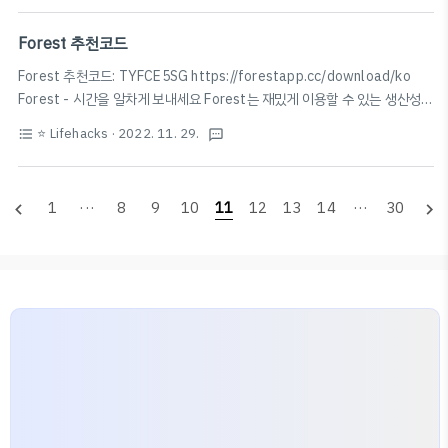
다음과 같은 네 개의 파일이 생성된다. 여기서 cert1.pem
의 Chrome에서는 '고급' 옵션에서 [사이트] (안전하지 않음) (으)로 이동 버
파일과 privke..
튼이 있어 강제로 접속이 가능하지만, macOS에서는 아래 메시지가 표시되며
Forest 추천코드
아예 접근 자체가 불가능한 것처럼 보인다.
Forest 추천코드: TYFCE5SG https://forestapp.cc/download/ko
NET::ERR_CERT_AUTHORITY_INVALID 새로고침세부정보 숨기기 [사
Forest - 시간을 알차게 보내세요 Forest는 재밌게 이용할 수 있는 생산성
이트]에서는 사용자 정보를 보호하기 위해 일반적으로 암호화를 사용합니다.
앱입니다. 휴대폰을 내려놓고 Forest와 함께 공부 및 작업의 효율을 높이고,
이번에 Chrome..
⭐️ Lifehacks
· 2022. 11. 29.
format_list_bulleted
textsms
집중 시간을 모아 아름다운 나무들을 심어보세요! forestapp.cc + iOS 16
업데이트로 스크린 타임 관리 권한 부여하면 초집중 모드 허용앱 사용이 가능
해졌습니다!
1
···
8
9
10
11
12
13
14
···
30
navigate_before
navigate_next