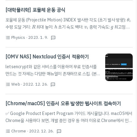
[대학물리학] 포물체 운동 공식
θ
i
포물체 운동 (Projectile Motion) INDEX 발사한 각도 (초기 발사 방향):
θ
i
h
R
v
i
g
수평 도달 거리:
최대 높이:
초기 속도 벡터:
중력 가속도:
최고점 도
R
h
v
g
i
t
A
=
v
i
s
i
n
θ
i
g
h
t
A
t
A
v
s
i
n
θ
달 시간:
최고점 도달 시간 (
)
=
최대 높이 (
)
i
i
t
t
t
h
Physics
· 2023. 1. 9.
A
A
A
format_list_bulleted
g
R
=
v
i
2
s
i
n
2
θ
i
g
h
=
v
i
2
s
i
n
2
θ
i
2
g
textsms
R
2
2
2
2
v
s
i
n
θ
v
s
i
n
θ
i
i
=
수평 도달 거리 (
)
=
i
i
h
R
R
2
g
g
[OMV NAS] Nextcloud 인증서 적용하기
letsencrypt와 같은 서비스를 이용하여 무료 인증서를
만드는 것 자체는 다양한 매뉴얼이 존재하므로 스킵. (본
포스팅에서는 macOS Ventura를 기준으로 하여 작성하
Web
· 2022. 12. 26.
format_list_bulleted
textsms
였습니다.) 간단하게 설명하면, 아래 명령어를 치고, 시키
는 대로 사이트 주소와 이메일 등을 입력하고, DNS 제공
자에서 챌린지 TXT를 업데이트해 주면 된다. (DNS 접근
[Chrome/macOS] 인증서 오류 발생한 웹사이트 접속하기
권한이 필요하다.) sudo certbot certonly --manual
✅ Google Product Expert Program 가이드 게시물입니다. macOS에서
-v --preferred-challenges dns macOS 기준,
Chrome을 사용하다 보면, 개발 중인 경우 등 여러 이유로 Chrome에서 인증
manual로 letsencrypt로 인증서를 만들면
서가 유효하지 않아 안전하지 않은 웹사이트라고 하며 접근 자체를 차단하는
/private/etc/letsencrypt/archive/[사이트주소] 에
Chrome
· 2022. 12. 26.
format_list_bulleted
textsms
경우를 간혹 볼 수 있다. macOS가 아닌 Windows나 iOS 등 다른 운영체제