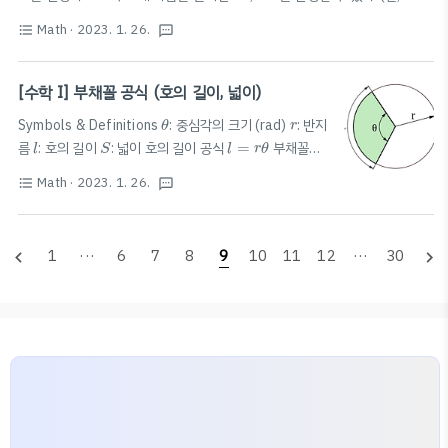
tan
θ
=
m
tan
=
) * 올싸탄코(삼각함수의 각변환)의 경우, 다음 참고. 더보기
θ
m
Math
· 2023. 1. 26.
format_list_bulleted
textsms
2023.01.18 - [🏫 Study/수학 I] - [수학 I] 삼각함수의 각 변환 [수학 I] 삼
n
2
π
±
θ
n
각함수의 각 변환 삼각함수 각 변환 순서 각을
±
꼴로 나타내기 (
π
θ
2
n
∈
Z
n
Z
∈
)
이 짝수이면 그대로, 홀수이면 아래처럼 고침. sin → cos cos →
[수학 I] 부채꼴 공식 (호의 길이, 넓이)
n
n
1
t
a
n
1
sin tan → cot (=
) 얼싸탄코(얼싸안코; all- scian.xyz $\sin\the..
θ
r
t
a
n
Symbols & Definitions
: 중심각의 크기 (rad)
: 반지
θ
r
l
S
l
=
r
θ
름
: 호의 길이
: 넓이 호의 길이 공식
=
부채꼴의
l
S
l
r
θ
S
=
1
2
r
2
θ
=
1
2
r
l
1
1
2
넓이 공식
=
=
S
r
θ
r
l
2
2
Math
· 2023. 1. 26.
format_list_bulleted
textsms
1
···
6
7
8
9
10
11
12
···
30
navigate_before
navigate_next