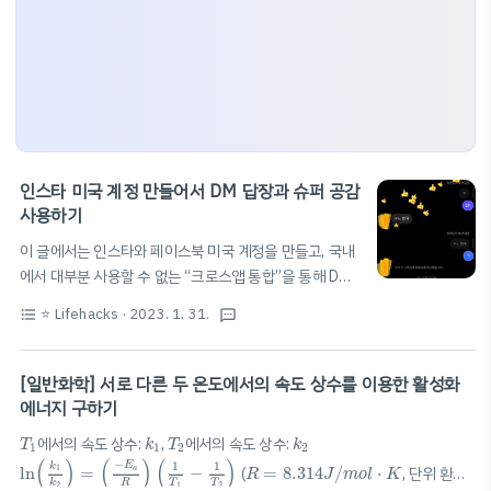
인스타 미국 계정 만들어서 DM 답장과 슈퍼 공감
사용하기
이 글에서는 인스타와 페이스북 미국 계정을 만들고, 국내
에서 대부분 사용할 수 없는 “크로스앱 통합”을 통해 DM
에서 답장, 하트 이외 공감 및 슈퍼 공감(이를 사용하면 화
⭐️ Lifehacks
· 2023. 1. 31.
format_list_bulleted
textsms
면 전체가 이모티콘으로 가득참), 사라지는 모드를 사용할
수 있는 방법을 소개합니다. 기존에 사용하던 폰은 지역이
한국으로 되어 있고, 이는 임의로 변경하기 어려우므로 가
[일반화학] 서로 다른 두 온도에서의 속도 상수를 이용한 활성화
상 기기를 통해 미국 계정을 새로 만들어야 합니다. 간단히
에너지 구하기
방법을 소개하자면 다음과 같습니다. 1. PC에 안드로이드
k
1
k
2
T
1
T
2
에서의 속도 상수:
,
에서의 속도 상수:
T
k
T
k
1
1
2
2
에뮬레이터 설치 2. 에뮬레이터에 Instagram, Chrome,
ln
(
k
1
k
2
)
=
(
−
E
a
R
)
(
1
T
1
−
1
T
2
)
R
=
8.314
J
/
m
o
l
⋅
K
(
)
(
)
(
)
−
E
1
1
k
ln
=
−
(
=
8.314
/
⋅
, 단위 환산
1
a
R
J
m
o
l
K
VPN 앱 설치 3. VPN을 이용해 IP 위치를 미국으로 우회
R
T
T
k
1
2
2