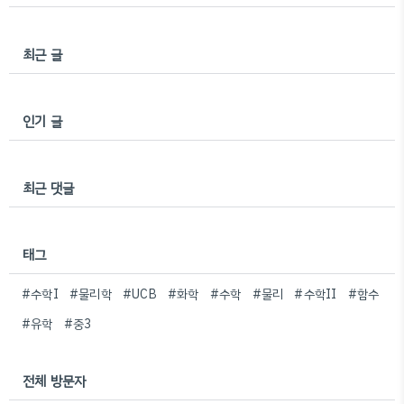
최근 글
인기 글
최근 댓글
태그
#수학I
#물리학
#UCB
#화학
#수학
#물리
#수학II
#함수
#유학
#중3
전체 방문자