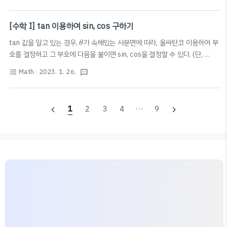
이다. 꼭짓점의 위치를 바꾸거나 변을 구부리거나 늘이거
나 줄여도 두 그래프를 같은 그림으로 그릴 수 있다. 꼭짓
점의 차수 그래프에서 한 꼭짓점에 연결된 변의 개수 그래
[수학 I] tan 이용하여 sin, cos 구하기
프에서 모든 꼭짓점의 차수의 합 = 2*변의 개수 완전그래
θ
tan 값을 알고 있는 경우,
가 속해있는 사분면에 따라, 올싸탄코 이용하여 부
θ
프 서로 다른 두 꼭짓점 사이에 항상 변이 오직 한 개 있는
K
n
호를 결정하고 그 부호에 다음을 붙이면 sin, cos을 결정할 수 있다. (단,
그래프 (
) 연결그래프 임의의 서로 다른 두 꼭짓점이
K
tan
θ
=
m
n
tan
=
) * 올싸탄코(삼각함수의 각변환)의 경우, 다음 참고. 더보기
θ
m
연결된 그래프 경로 그래프의 한 꼭짓점에서 다른 꼭짓점
Math
· 2023. 1. 26.
format_list_bulleted
textsms
2023.01.18 - [🏫 Study/수학 I] - [수학 I] 삼각함수의 각 변환 [수학 I] 삼
으로 이동할 때, 한 번 지난 변을 반복하지 않으면서 연결
n
2
π
±
θ
n
각함수의 각 변환 삼각함수 각 변환 순서 각을
±
꼴로 나타내기 (
π
θ
된 변을 따라 순서대로 꼭짓점을 나열한 것 경로의 길이 한
2
n
∈
Z
n
Z
∈
)
이 짝수이면 그대로, 홀수이면 아래처럼 고침. sin → cos cos →
n
n
꼭짓점에서 ..
1
t
a
n
1
2
3
4
···
9
navigate_before
navigate_next
1
sin tan → cot (=
) 얼싸탄코(얼싸안코; all- scian.xyz $\sin\the..
t
a
n