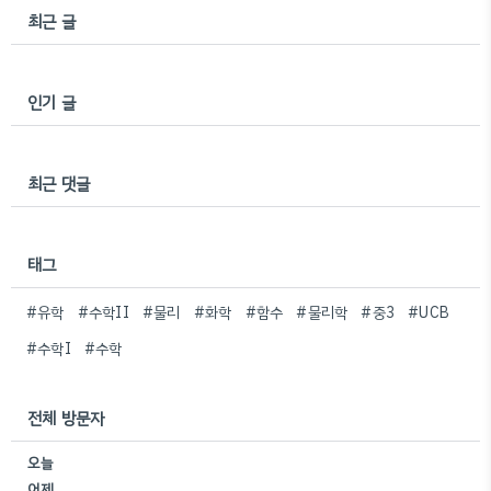
최근 글
인기 글
최근 댓글
태그
#유학
#수학II
#물리
#화학
#함수
#물리학
#중3
#UCB
#수학I
#수학
전체 방문자
오늘
어제