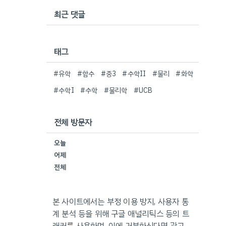
최근 댓글
태그
#유학
#함수
#중3
#수학II
#물리
#화학
#수학I
#수학
#물리학
#UCB
전체 방문자
오늘
어제
전체
본 사이트에서는 부정 이용 방지, 사용자 통
계 분석 등을 위해 구글 애널리틱스 등의 트