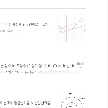
에서 미분계수가 평균변화율과 같은
+
q
)
=
2
+
p
x
q
c
=
a
+
b
2
a
+
b
+
a
b
=
+
=
▷ 어떤 이차함수
a
b
c
2
d
f
(
x
)
d
x
f
′
(
x
)
y
′
(
)
d
f
x
′
′
는 함수 ▶ 도함수 (기울기 함수) ▶
(
)
▶
▶
f
x
y
d
x
 각 원소 x에 미분계수 f'(x)를 대응시키면 얻을 수 있는 함
f
′
(
x
)
=
lim
h
→
0
f
(
x
+
h
)
−
f
(
x
)
h
Δ
x
(
+
)
−
(
)
f
x
h
f
x
′
기) ⭐️⭐️
(
)
=
lim
⭐️⭐️ (h 대신
Δ
f
x
x
→
0
h
h
elta y}{\Delta x}=\..
, 미분계수 평균변화율 & 순간변화율