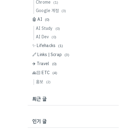
Chrome
(1)
Google 계정
(3)
🤖 AI
(0)
AI Study
(0)
AI Dev
(0)
✨ Lifehacks
(1)
🔗 Links | Scrap
(3)
✈️ Travel
(0)
🙏🏻 ETC
(4)
홍보
(2)
최근 글
인기 글