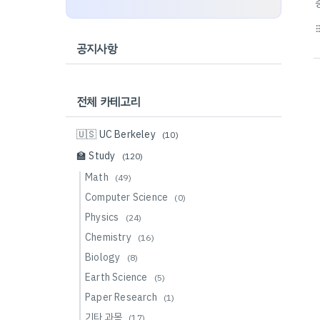
format_li
공지사항
전체 카테고리
🇺🇸 UC Berkeley
(10)
🏫 Study
(120)
Math
(49)
Computer Science
(0)
Physics
(24)
Chemistry
(16)
Biology
(8)
Earth Science
(5)
Paper Research
(1)
기타 과목
(17)