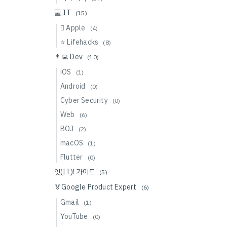
💻 IT
(15)
 Apple
(4)
⭐️ Lifehacks
(8)
👨‍💻 Dev
(10)
iOS
(1)
Android
(0)
Cyber Security
(0)
Web
(6)
BOJ
(2)
macOS
(1)
Flutter
(0)
잇(IT)! 가이드
(5)
🏅Google Product Expert
(6)
Gmail
(1)
YouTube
(0)