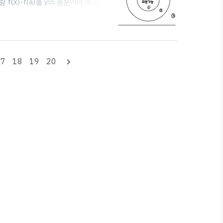
량 f(x)-f(a)를 y의 증분이라 하고, 각
f
(
x
)
능성과 연속성 함수
(
)
의 x=a에서의
f
x
f
′
(
a
)
′
 y=f(x)는 미분가능하다 →
(
)
가
f
a
일치한다...
17
18
19
20
navigate_next