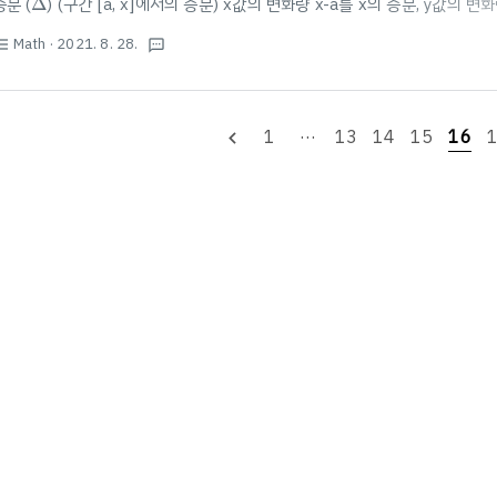
증분 (
Δ
) (구간 [a, x]에서의 증분) x값의 변화량 x-a를 x의 증분, y값의 변화
Δ
x
,
Δ
y
각
Δ
,
Δ
와 같이 나타낸다. 평균변화율 함수.. blog.scian.io 미분가
x
y
Math
· 2021. 8. 28.
st_bulleted
f
′
(
a
)
f
(
x
)
textsms
′
미분계수
(
)
가 존재할 때, 함수
(
)
는 x=a에서 미분가능하다. x=a에서
f
a
f
x
f
′
(
a
)
f
′
(
a
)
′
′
존재한다!! → 우미분계수(
(
)
의 우극한)와 좌미분계수(
(
)
의 좌극한)가 
f
a
f
a
1
···
13
14
15
16
navigate_before