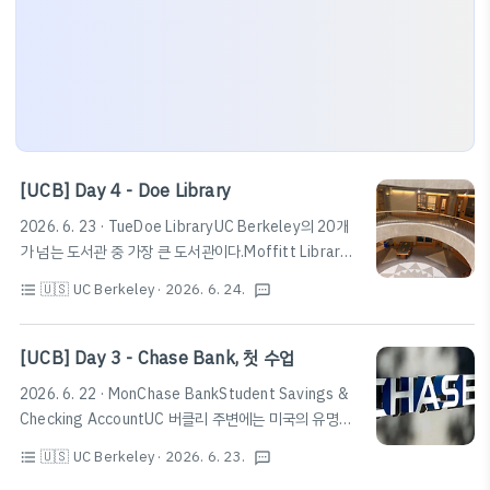
[UCB] Day 4 - Doe Library
2026. 6. 23 · TueDoe LibraryUC Berkeley의 20개
가 넘는 도서관 중 가장 큰 도서관이다.Moffitt Library
와 Main Stacks라고 불리는 공간과 연결되어 있으며, 이
🇺🇸 UC Berkeley
· 2026. 6. 24.
format_list_bulleted
textsms
중 Gardner Stacks라고도 불리는 Main Stacks는 공
부할 수 있는 공간과 함께 방대한 양의 책들이 소장되어 있
다. 캘리포니아, 버클리 대학교 라이브러리 · Doe
[UCB] Day 3 - Chase Bank, 첫 수업
Library, Campanile Way, Berkeley, CA 94720 미국
2026. 6. 22 · MonChase BankStudent Savings &
★★★★★ · 대학 도서관www.google.comMain
Checking AccountUC 버클리 주변에는 미국의 유명한
Stacks2026년 6월 현재 기준으로 Moffitt Library는
은행 중 하나인 Chase Bank 지점이 여러 개 존재한다.한
공사 중으로 출입이 불가하였다.또한, Main Stacks의 경
🇺🇸 UC Berkeley
· 2026. 6. 23.
format_list_bulleted
textsms
국에서 발급한 카드의 경우 트래블 카드 외에는 수수료가
우에는 외부인은 사전에 Stack Pass라는 특별..