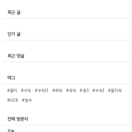
최근 글
인기 글
최근 댓글
태그
#물리
#수학
#수학II
#화학
#유학
#중3
#수학I
#물리학
#UCB
#함수
전체 방문자
오늘