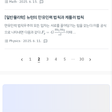
sin
x
Math
· 2025. 6. 15.
format_list_bulleted
textsms
sin
에 대한 매클로린 급수
x
sin
x
=
∑
n
=
0
∞
(
−
1
)
n
x
2
n
+
1
(
2
n
+
1
)
!
=
x
−
x
3
3
!
+
x
5
5
!
−
x
7
7
!
+
⋯
편하니 10만원 가까이 나오는 UBER 대신 고려해볼 만 하
7
2
+
1
5
3
n
x
x
x
x
∞
sin
=
(
−
1
)
=
−
+
−
+
⋯
∑
n
다. ($13.15)또한 Clipper Card를 따로 발급..
x
x
=
0
3
!
5
!
7
!
n
(
2
+
1
)
!
n
[일반물리학] 뉴턴의 만유인력 법칙과 케플러 법칙
cos
x
cos
에 대한 매클로린 급수sin x에 대한 매클로린 급수를 미분하는 방식을
x
사용하면 쉽게 구할 수 있다. $\cos x = \dfrac{d}{dx} (\sin x) = \dfrac..
만유인력 법칙우주의 모든 입자는 서로를 끌어당기는 힘을 갖는다.이를 공식
F
g
=
G
m
1
m
2
r
2
m
m
1
2
으로 나타내면 다음과 갖다.
=
이때
F
G
g
2
r
G
=
6.674
×
10
−
11
N
⋅
m
2
/
k
g
2
−
11
2
2
=
6.674
×
10
⋅
/
(역제곱 법칙)벡터 꼴로 나타내면,
G
N
m
k
g
Physics
· 2025. 6. 11.
format_list_bulleted
textsms
F
→
12
=
−
G
m
1
m
2
r
2
r
^
12
→
m
m
1
2
^
=
−
(작용-반작용 쌍)지구와 같은 경우,
F
G
r
12
12
2
r
F
g
=
G
M
E
m
R
E
2
M
m
E
=
로 나타낼 수 있음.케플러 법칙케플러 제1법칙 - 타원 궤도
F
G
1
2
3
4
5
···
30
g
navigate_before
navigate_next
2
R
E
법칙모든 행성은 태양을 하나의 초점으로 하는 타원 궤도를 돈다.이때, 타원
e
=
c
a
b
c
c
a
중심에서 초점까지의 거리:
, 장반경:
, 단반경:
, 이심률
=
(원 궤도
c
a
b
e
a
는 $..