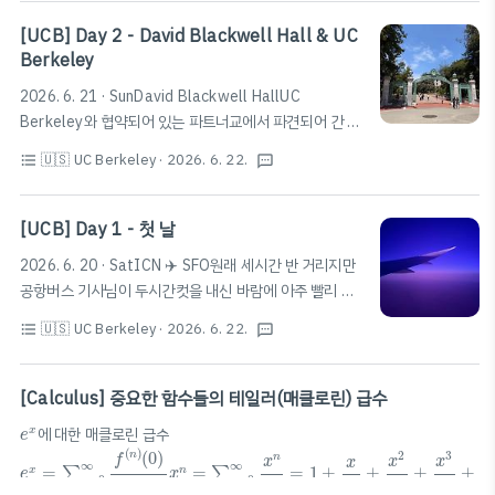
발생하며, 트래블 카드 또한 현지 ATM 수수료는 피할 수
없기에 수수료가 부담된다면 Savings/Checking 계좌
[UCB] Day 2 - David Blackwell Hall & UC
개설과 Debit Card 발급을 고려해 보는 것도 좋다.국내에
Berkeley
서 체크카드를 사용하는 것처럼 거래당 수수료가 없으며,
2026. 6. 21 · SunDavid Blackwell HallUC
ATM 수수료 또한 없다. 또한, Clipper Card를 충전할 때
Berkeley와 협약되어 있는 파트너교에서 파견되어 간 것
에도 Walgreens에 직접 방문하여 충전해야 하거나, 앱
으로, 자칭 'Premium-style rooms'라는 David
을 통해 충전 시에는 처리 시간이 소요되지만 Apple Pay
🇺🇸 UC Berkeley
· 2026. 6. 22.
format_list_bulleted
textsms
Blackwell Hall 기숙사에 배정되어 두 달간 생활하게 되
를 통해 등록하면 즉시..
었다. Blackwell Hall - HousingBlackwell Hall
Front Desk 2401 Durant Ave | (510)423-3740 |
[UCB] Day 1 - 첫 날
davidblackwellhall@americancampus.com | Mail
2026. 6. 20 · SatICN ✈️ SFO원래 세시간 반 거리지만
and Packages | Hours Launch Experience
공항버스 기사님이 두시간컷을 내신 바람에 아주 빨리 면
Interactive Campus Map | Rates | Maintenance
세구역에 들어갔다.카드 혜택으로 빈 시간동안 라운지를
Requests | IThousing.berkeley.edu기숙..
🇺🇸 UC Berkeley
· 2026. 6. 22.
format_list_bulleted
textsms
썼는데, 만약 라운지 패스가 있다면 마티나 라운지보다는
스카이허브 라운지가 덜 복잡하지만 음식도 괜찮으니 추
천한다.첫 날BART샌프란시스코 공항(SFO)에서 국제선
[Calculus] 중요한 함수들의 테일러(매클로린) 급수
터미널 입국장 위층으로 가면 BART 타는 곳이 있다.Red
e
x
에 대한 매클로린 급수
x
e
Line으로 한 번에 가거나, Yellow Line - Orange Line
e
x
=
∑
n
=
0
∞
f
(
n
)
(
0
)
n
!
x
n
=
∑
n
=
0
∞
x
n
n
!
=
1
+
x
1
!
+
x
2
2
!
+
x
3
3
!
+
⋯
(
)
(
0
)
2
3
n
f
n
x
x
x
x
으로 환승하는 방법이 있는데, 시간대마다 다를 수 있지만
∞
∞
=
=
=
1
+
+
+
+
∑
∑
x
n
e
x
=
0
=
0
1
!
2
!
!
!
3
!
n
n
n
n
오전 기준으로는 사람이 거의 없어 캐리어를 들고도 타기