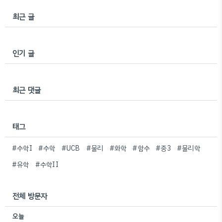
최근 글
인기 글
최근 댓글
태그
#수학I
#수학
#UCB
#물리
#화학
#함수
#중3
#물리학
#유학
#수학II
전체 방문자
오늘