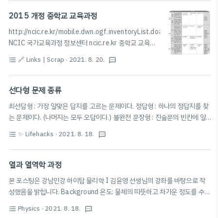
에서 연속일 조건 정리 (암기!) ⭐️ ▶ 함수값과 극한값이 존
재하고, 일치한다. ▶
2015 개정 중학교 교육과정
lim
x
→
a
+
f
(
x
)
=
lim
x
→
a
−
f
(
x
)
=
f
(
a
)
lim
(
)
=
lim
(
)
=
(
)
편하게 생
f
x
f
x
f
a
→
+
→
−
x
a
x
a
http://ncic.re.kr/mobile.dwn.ogf.inventoryList.do#
각해 보자면, 그래프를 연필로 그릴 때 연필을 떼지 않고
NCIC 국가교육과정 정보센터 ncic.re.kr 중학교 교육과
그래프를 쭉 그릴 수 있으면 연속, 연필을 떼야 하면 불연
정 전체 수학과 교육과정 * 출처: NCIC 국가교육과정 정
x
=
a
속으로 생각해 볼 수 있다. (
=
에서 그래프가 이어져
x
a
🔗 Links | Scrap
· 2021. 8. 20.
format_list_bulleted
textsms
보센터 (http://ncic.re.kr/) 중학교 수학 교육과정 정리
있으..
2020년 중학교 수학 교육과정 목차 알아보기 #중학교수
학교육과정 #중학교수학목차 #중학교수학 무럭무럭 자
선다형 문제 종류
라난 큰아들 지팔이~~ 오늘 중학교 예비소집...
최선답형 : 가장 알맞은 답지를 고르는 문제이다. 정답형 : 하나의 정답지를 찾
blog.naver.com
는 문제이다. (나머지는 모두 오답이다.) 불완전 문장형 : 진술문의 빈칸에 알
맞은 답을 찾는 문제이다. 다답형 : 여러 개의 정답지를 찾는 문제이다. 출제자
✨ Lifehacks
· 2021. 8. 18.
format_list_bulleted
textsms
는 정답지의 전체 또는 일부(예:몇 개 이상)을 고르도록 요구할 수 있다. 합답
형 : 2개 이상의 답지들을 조합해야 정답이 되는 문제이다. 부정형 : 거짓인 답
지를 1개가 있고 그것을 찾는 문제이다. 보통 '아닌', '없는'과 같은 표현에 밑줄
열과 열역학 과정
이 그어져 있다. 출처: Wikipedia 선다형 문제 - 위키백과, 우리 모두의 백과
본 포스팅은 강남인강 하이탑 물리학 I 김윤영 선생님의 강좌를 바탕으로 작
사전 ko.m.wikipedia.org
성했음을 밝힙니다. Background 온도: 물체의 따뜻하고 차가운 정도를 수치
로 나타낸 것 섭씨온도(℃), 화씨온도(℉), 절대온도(K) 등 0K=약 -273℃ 열
Physics
· 2021. 8. 18.
format_list_bulleted
textsms
평형: 서로 접촉하고 있는 두 물체 사이에 양 방향으로의 열의 이동이 균형 →