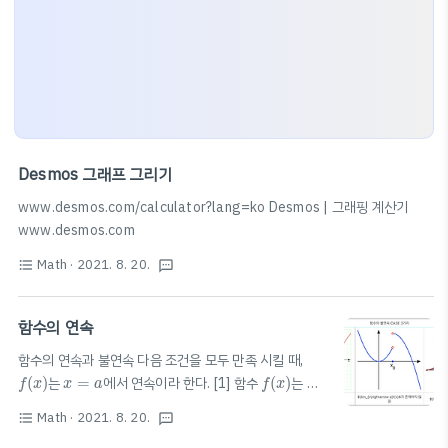
Desmos 그래프 그리기
www.desmos.com/calculator?lang=ko Desmos | 그래핑 계산기
www.desmos.com
Math
· 2021. 8. 20.
format_list_bulleted
textsms
함수의 연속
함수의 연속과 불연속 다음 조건을 모두 만족 시킬 때,
f
(
x
)
f
(
x
)
x
=
a
(
)
는
=
에서 연속이라 한다. [1] 함수
(
)
는
f
x
x
a
f
x
lim
x
→
a
f
(
x
)
x
=
a
=
에서 정의되어 있다. [2] 극한값
lim
(
)
가
x
a
f
x
→
x
a
Math
· 2021. 8. 20.
lim
x
→
a
f
(
x
)
=
f
(
a
)
f
(
x
)
format_list_bulleted
textsms
x
=
a
존재한다. [3]
lim
(
)
=
(
)
⭐️
(
)
가
=
f
x
f
a
f
x
x
a
→
x
a