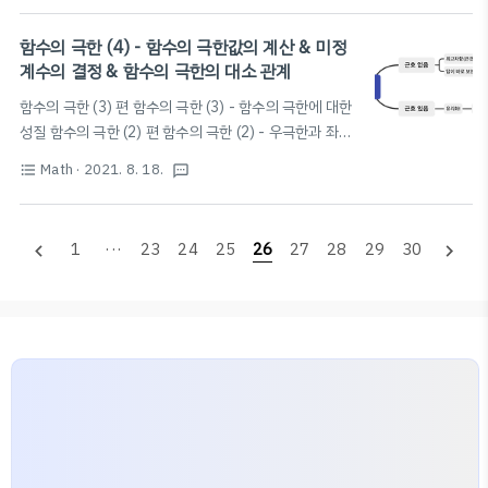
열의 알짜 이동 X 열: 온도 변화의 원인 (단위: 에너지의 단위 J(줄), kcal 등
사용) 열역학 제0법칙 열평형 상태에 있으면 두 물체의 온도가 같다. 두 물체
함수의 극한 (4) - 함수의 극한값의 계산 & 미정
의 온도가 같으면 열평형 상태에 있다. 열기관의 종류 내연 기관 가솔린 기관,
계수의 결정 & 함수의 극한의 대소 관계
디젤 기관 등 열기관 내부에서 연료를 연소시켜 열을 얻는 열기관 외연 기관
함수의 극한 (3) 편 함수의 극한 (3) - 함수의 극한에 대한
증기기관 등 열기관 외부에서 연료를 연소시켜 열을 얻는 열기관 기체가 하
성질 함수의 극한 (2) 편 함수의 극한 (2) - 우극한과 좌극
는..
한 함수의 극한 (1)편 함수의 극한 (1) - 함수의 수렴과 발
Math
· 2021. 8. 18.
f
(
x
)
format_list_bulleted
textsms
x
산 함수의 수렴과 발산 함수
(
)
에서
의 값이 a가 아니
f
x
x
면서 a에 한없이 가까워질 때 blog.scian.io 함수의 극한
0
0
0
값의 계산 [1]
꼴의 극한 (0은 숫자 0이 아니라 0에 한
0
1
···
23
24
25
26
27
28
29
30
navigate_before
navigate_next
없이 가까워지는 것을 나타냄) ▶ 식 변형 (⭐️인수분해 /
유리화(근호가 나올 때) / 통분⭐️ 딱 세가지로 1,2,3번 사
lim
x
→
2
x
2
−
4
x
−
2
=
lim
x
→
2
x
+
2
2
−
4
x
용!) ex)
lim
=
lim
+
2
=4 [2]
x
→
2
→
2
x
x
−
2
x
$\frac{\pm\infty..