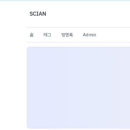
SCIAN
홈
태그
방명록
Admin