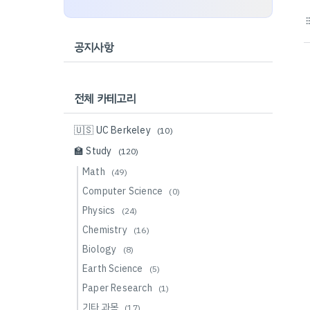
format_li
공지사항
전체 카테고리
🇺🇸 UC Berkeley
(10)
🏫 Study
(120)
Math
(49)
Computer Science
(0)
Physics
(24)
Chemistry
(16)
Biology
(8)
Earth Science
(5)
Paper Research
(1)
기타 과목
(17)