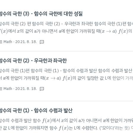
함수의 극한 (3) - 함수의 극한에 대한 성질
함수의 극한 (2) 편 함수의 극한 (2) - 우극한과 좌극한 함수의 극한 (1)편 
(
x
)
f
(
x
)
x
→
a
x
(
)
에서
의 값이 a가 아니면서 a에 한없이 가까워질 때(
→
)
(
)
의
f
x
x
x
a
f
x
lim
x
→
a
f
(
x
)
lim
x
→
a
g
(
x
)
에 대한 성질 ⭐️⭐️⭐️⭐️ 극한값
lim
(
)
,
lim
(
)
가 존재할 때, ⭐️⭐
f
x
g
x
→
→
x
a
x
a
Math
· 2021. 8. 18.
st_bulleted
lim
x
→
a
c
f
(
x
)
=
c
lim
x
→
a
f
(
x
)
textsms
lim
(
)
=
lim
(
)
[2] $\lim_{x \rightarrow a}\{..
c
f
x
c
f
x
→
→
x
a
x
a
함수의 극한 (2) - 우극한과 좌극한
함수의 극한 (1)편 함수의 극한 (1) - 함수의 수렴과 발산 함수의 수렴과 발
f
(
x
)
x
→
a
서 a에 한없이 가까워질 때(
→
)
(
)
의 값이 일정한 값 L에 한없이 가
x
a
f
x
('모이다'라는 뜻) blog.scian.io 우극한과 좌극한 우극한: x의 값이 a보다
Math
· 2021. 8. 18.
st_bulleted
textsms
x
→
a
+
다 큰 방향에서 옴)
→
+
좌극한: x의 값이 a보다 작으면서 a에 한없이 
x
a
lim
x
→
a
+
f
(
x
)
=
L
lim
x
→
a
−
f
(
x
)
=
L
x
→
a
−
옴)
→
−
lim
(
)
=
(우극한)
lim
(
)
=
..
x
a
f
x
L
f
x
L
→
+
→
−
x
a
x
a
함수의 극한 (1) - 함수의 수렴과 발산
f
(
x
)
x
함수의 수렴과 발산 함수
(
)
에서
의 값이 a가 아니면서 a에 한없이 가까
f
x
x
f
(
x
)
한 값 L에 한없이 가까워지면 함수
(
)
는 L에 수렴한다. ('모이다'라는 뜻)
f
x
f
(
x
)
→
L