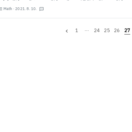
a
n
+
1
=
a
n
+
f
(
n
)
a
n
=
a
1
+
f
(
1
)
+
f
(
2
)
+
.
.
.
+
f
(
n
−
1
)
=
+
(
)
→
=
+
(
1
)
+
(
2
)
+
.
.
.
+
(
−
1
)
(축
a
a
f
n
a
a
f
f
f
n
+
1
1
n
n
n
Math
· 2021. 8. 10.
⇔
a
n
+
1
a
n
=
r
st_bulleted
textsms
a
n
+
1
=
r
×
a
n
a
+
1
말 편리?) 등비수열의 귀납적 정의 [1]
=
×
⇔
=
(일정)
n
a
r
a
r
+
1
n
n
a
n
1
···
24
25
26
27
navigate_before