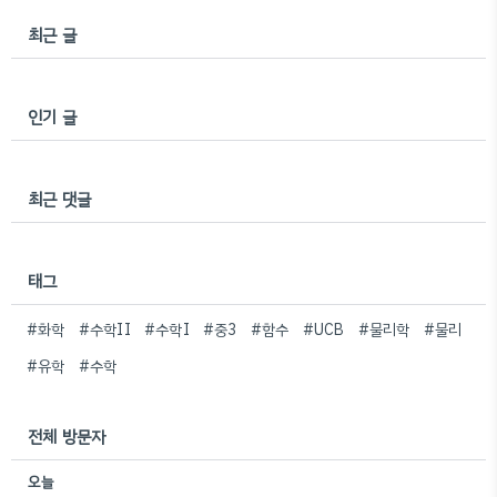
최근 글
인기 글
최근 댓글
태그
#화학
#수학II
#수학I
#중3
#함수
#UCB
#물리학
#물리
#유학
#수학
전체 방문자
오늘