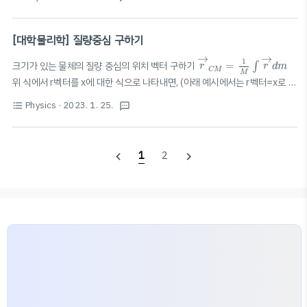
에서도 적용이 가능하다.
[대학물리학] 질량중심 구하기
r
→
C
M
=
1
M
∫
r
→
d
m
→
→
1
크기가 있는 물체의 질량 중심의 위치 벡터 구하기
=
∫
r
r
d
m
C
M
M
위 식에서 r벡터를 x에 대한 식으로 나타내면, (아래 예시에서는 r벡터=x로 표
x
→
C
M
=
1
M
∫
x
→
d
m
=
1
M
∫
0
L
x
λ
d
x
→
→
λ
1
1
L
현함.)
=
=
: 단위 길이당 질량, L: 크
∫
∫
x
x
d
m
x
λ
d
x
λ
Physics
· 2023. 1. 25.
format_list_bulleted
textsms
C
M
0
M
=
∫
0
L
d
m
M
M
L
기가 있는 물체의 길이 이 때,
=
을 이용하여 측정 대상 부분의 전
∫
M
d
m
0
λ
체 무게를 구할 수 있다. 물론,
가 변하는 경우에도 그 식을 대입하면, 질량 중
λ
심을 구할 수 있다.
1
2
navigate_before
navigate_next