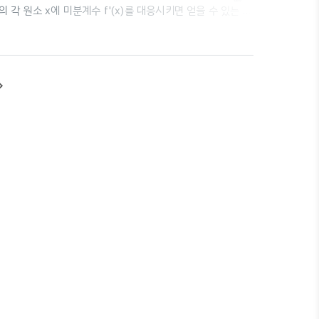
 각 원소 x에 미분계수 f'(x)를 대응시키면 얻을 수 있는 함
f
′
(
x
)
=
lim
h
→
0
f
(
x
+
h
)
−
f
(
x
)
h
Δ
x
(
+
)
−
(
)
f
x
h
f
x
′
기) ⭐️⭐️
(
)
=
lim
⭐️⭐️ (h 대신
Δ
f
x
x
→
0
h
h
elta y}{\Delta x}=\..
te_next