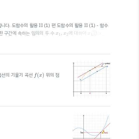
도함수의 활용 II (1) 편 도함수의 활용 II (1) - 함수
x
1
1
x
1
,
x
2
어떤 구간에 속하는 임의의 두 수
,
에 대하여
1
f(x_1)
x
x
x
1
2
1
수 f(x)가 어떤.. blog.scian.io 함수의 그래프와 함수의
 연속일 때 최댓값, 최솟값 구하기 1️⃣ f'(x)로 그래프의 개형 구
f
(
x
)
식 접선의 기울기 곡선
(
)
위의 점
f
x
식
📚
B
a
c
k
g
r
o
u
n
d
b
l
o
g
.
s
c
i
a
n
.
i
o
고
등
수
학
I
I
에
서
나
오
는
4
가
지
정
선
의
방
정
식
📚
.
.
고
등
수
학
에
서
나
오
B
a
c
k
g
r
o
u
n
d
b
l
o
g
s
c
i
a
n
i
o
I
I
2] ..