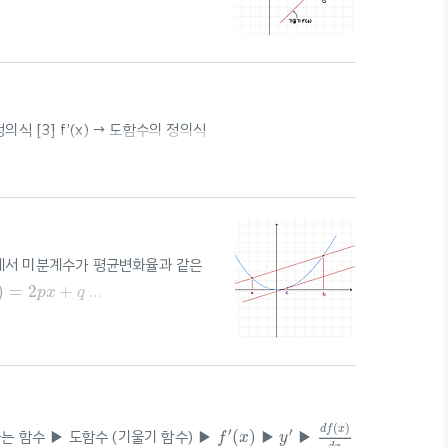
식
📚
B
a
c
k
g
r
o
u
n
d
기
울
기
가
m
이
고
,
선
의
방
정
식
📚
기
울
기
가
이
고
,
B
a
c
k
g
r
o
u
n
d
m
y
=
f
(
x
)
위
의
점
P
(
a
,
f
(
a
)
)
에
서
의
접
선
의
방
정
식
:
때
,
곡
선
=
(
)
위
의
점
(
,
(
)
)
에
서
의
접
선
의
방
정
식
:
y
f
x
P
a
f
a
점
점
(a,f(a))$에서의 접선의 방정식 구
정의식 [3] f’(x) → 도함수의 정의식
에서 미분계수가 평균변화율과 같은
+
q
)
=
2
+
p
x
q
c
=
a
+
b
2
a
+
b
+
a
b
=
+
=
▷ 어떤 이차함수
a
b
c
2
d
f
(
x
)
d
x
f
′
(
x
)
y
′
(
)
d
f
x
′
′
는 함수 ▶ 도함수 (기울기 함수) ▶
(
)
▶
▶
f
x
y
d
x