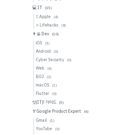
💻 IT
(15)
 Apple
(4)
⭐️ Lifehacks
(8)
👨‍💻 Dev
(10)
iOS
(1)
Android
(0)
Cyber Security
(0)
Web
(6)
BOJ
(2)
macOS
(1)
Flutter
(0)
잇(IT)! 가이드
(5)
🏅Google Product Expert
(6)
Gmail
(1)
YouTube
(0)