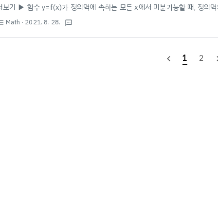
더보기 ▶ 함수 y=f(x)가 정의역에 속하는 모든 x에서 미분가능할 때, 정의역의
수를 y=f(x)의 도함수라 하며, f'(x)로 나타낸다. 도함수의 정의식 1가지! (⚡️암
Math
· 2021. 8. 28.
st_bulleted
textsms
로 표현하기도 함) 다른 표현 방법: $\lim_{\Delta x \rightarrow 0}\frac{\D
1
2
navigate_before
naviga