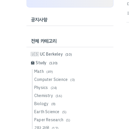
format_li
공지사항
전체 카테고리
🇺🇸 UC Berkeley
(10)
🏫 Study
(120)
Math
(49)
Computer Science
(0)
Physics
(24)
Chemistry
(16)
Biology
(8)
Earth Science
(5)
Paper Research
(1)
기타 과목
(17)