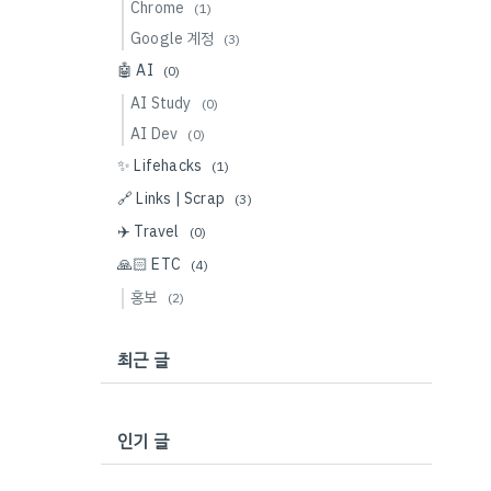
Chrome
(1)
Google 계정
(3)
🤖 AI
(0)
AI Study
(0)
AI Dev
(0)
✨ Lifehacks
(1)
🔗 Links | Scrap
(3)
✈️ Travel
(0)
🙏🏻 ETC
(4)
홍보
(2)
최근 글
인기 글