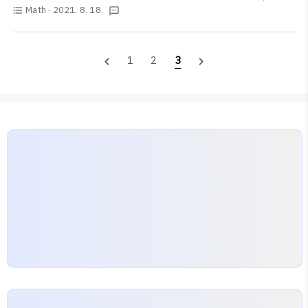
lim
x
→
a
−
f
(
x
)
=
L
값 L에 한없이 가까워지면 함수
(
)
는 L에 수렴한다.
f
x
lim
(
)
=
..
f
x
L
Math
· 2021. 8. 18.
f
(
x
)
→
−
format_list_bulleted
textsms
x
a
('모이다'라는 뜻) 여기서 L을 함수
(
)
에서의 극한값 or
f
x
f
(
x
)
→
L
x
→
a
극한이라고 함. 표현하는 방법:
→
일 때
(
)
→
x
a
f
x
L
lim
x
→
a
f
(
x
)
=
L
기호로 나타내기:
lim
(
)
=
(x가 a로 다가갈
f
x
L
→
x
a
1
2
3
navigate_before
navigate_next
때 f(x)는 L로 다가간다.) 발산: 수렴하지 않는 모든 경우
f
(
x
)
f
(
x
)
(함수
(
)
가 어느 값으로도 수렴하지 않으면 함수
(
)
f
x
f
x
f
(
x
)
는 발산한다고 한다.) 함수
(
)
에서 x의 값이 a가 아니
f
x
면서 a에 한없이 가까워질 때, ..