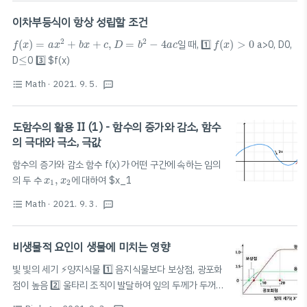
비가역 변화 · 계 전체의 에너지 일정하게 보존 (변화 과정
이차부등식이 항상 성립할 조건
관계X..
f
(
x
)
=
a
x
2
+
b
x
+
c
,
D
=
b
2
−
4
a
c
f
(
x
)
>
0
2
2
(
)
=
+
+
,
=
−
4
일 때, 1️⃣
(
)
>
0
a>0, D0,
f
x
a
x
b
x
c
D
b
a
c
f
x
≤
D
≤
0 3️⃣ $f(x)
Math
· 2021. 9. 5.
format_list_bulleted
textsms
도함수의 활용 II (1) - 함수의 증가와 감소, 함수
의 극대와 극소, 극값
함수의 증가와 감소 함수 f(x)가 어떤 구간에 속하는 임의
x
1
,
x
2
의 두 수
,
에 대하여 $x_1
x
x
1
2
Math
· 2021. 9. 3.
format_list_bulleted
textsms
비생물적 요인이 생물에 미치는 영향
빛 빛의 세기 ⚡️양지식물 1️⃣ 음지식물보다 보상점, 광포화
점이 높음 2️⃣ 울타리 조직이 발달하여 잎의 두께가 두꺼움
3️⃣ 양옆이 음엽보다 두꺼움 (양엽이 음엽보다 빛을 많이