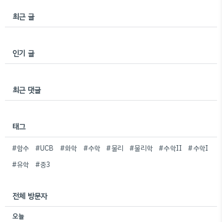
최근 글
인기 글
최근 댓글
태그
#함수
#UCB
#화학
#수학
#물리
#물리학
#수학II
#수학I
#유학
#중3
전체 방문자
오늘