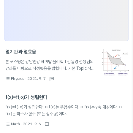
열기관과 열효율
본 포스팅은 강남인강 하이탑 물리학 I 김윤영 선생님의
강좌를 바탕으로 작성했음을 밝힙니다. 기본 Topic 작동
유체(이상기체 등)를 이용하여 열E → 역학적E로 바꿈 열
Physics
· 2021. 9. 7.
format_list_bulleted
textsms
역학 제2법칙: 에너지 흐름 (방향성) 설명 가역 변화와 비
가역 변화 (≫자연현상) ➕ 화학에서의 가역 반응과 비가
역 반응과는 조금 다름 자연 현상은 비가역적이다! ⚡️ 가역
f(x)=f(-x)가 성립한다
변화 : 외부에 어떤 변화도 남기지 않고 원래의 상태로 돌
f(x)=f(-x)가 성립한다. ↔ f(x)는 우함수이다. ↔ f(x)는 y축 대칭이다. ↔
아갈 수 있는 변화 · 자연 상태로 원상복귀를 시키는 데 큰
f(x)는 짝수차 함수 (또는 상수항)이다.
노력이 필요하지 않음. · 자연 현상 중에서 완벽한 가역 변
화는 없다. ⚡️ 비가역 변화 : 외부에 어떤 변화도 남기지 않
Math
· 2021. 9. 6.
format_list_bulleted
textsms
고 원래의 상태로 돌아갈 수 없는 변화 · 자연 현상 모두가