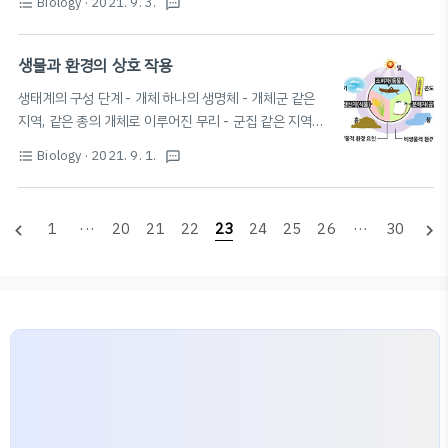
Biology
· 2021. 9. 3.
format_list_bulleted
textsms
받고 자람) 빛의 파장 해조류의 바다 깊이에 따른 서식 녹
조류 홍조류 갈조류 깊이 얕은 바다 깊은 바다 중간 깊이
사용하는 빛 적색광 청색광 황색광 일조 시간과 식물의 개
생물과 환경의 상호 작용
화 영향: 암기(밤의 길이) > 명기(낮의 길이) 장일 식물: 임
생태계의 구성 단계 - 개체 하나의 생명체 - 개체군 같은
계 암기보다 암기가 짧아지면 개화 (e.g. 붓꽃) 단일 식물:
지역, 같은 종의 개체로 이루어진 무리 - 군집 같은 지역에
· 임계 암기보다 암기가 길어지면 개화 (e.g. 국화) · 지속
서의 모든 개체군의 집합 - 생태계 군집 ↔ 비생물 환경: 끊
된 암기가 임계 암기보다 길어야 개화 (암기 중간에 빛을
Biology
· 2021. 9. 1.
format_list_bulleted
textsms
임없이 영향을 주고받는 통합된 시스템 생태계의 구성 요
비추어 보면 개화 X) 📚임계 암기란? 더보기 연속된 암기
소 - 생물적 요인 생산자, 소비자, 분해자: 생태계 내의 모
의 길이에 따라 주광성 반응이 일어나는 경우, 반응이 ..
든 생물 - 비생물적 요인 물, 공기, 햇빛, 온도 등 모든 (무
1
···
20
21
22
23
24
25
26
···
30
navigate_before
navigate_next
기) 환경 ▷ 생물에게 생존과 생장에 필요한 물질, 에너지,
생활터전 제공 생태계 구성 요소 간의 관계 작용: 비생물적
요인 → 생물적 요인에 영향 반작용: 생물적 요인 → 비생물
적 요인에 영향 상호작용: 생물적 요인이 서로 영향을 주고
받음 비생물적 요인 → 생물 영향 ⚡️ 빛 - 빛의 세기 & 파장
🌡 온도 💧 물 🪨 토양 🌬 공기 EDITOR: SC..