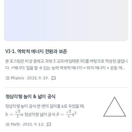
VI-1. 역학적 에너지 전환과 보존
본 포스팅은 비상 중학교 과학 3 교과서(임태훈 외)를 바탕으로 작성된 글입니
다. ⚡️에너지: 일을 할 수 있는 능력 역학적 에너지 = 위치 에너지 + 운동 에너
지 역학적 에너지 전환: 물체가 운동할 때 위치 에너지와 운동 에너지는 서로
Physics
· 2021. 9. 19.
E
=
9.8
m
h
format_list_bulleted
textsms
전환될 수 있음! 📚위치 에너지 구하는 공식
=
9.8
(m: 질량, h: 물체
E
m
h
E
=
1
2
m
v
2
1
2
의 높이) 📚운동 에너지 구하는 공식
=
역학적 에너지 보존: 공기
E
m
v
2
저항&마찰 없을 때 운동하는 물체의 역학적 에너지는 보존된다! 역학적 에너
정삼각형 높이 & 넓이 공식
지가 보존될 때, 물체의 위치 에너지가 감소한 만큼 운동 에너지가 증가한다.
정삼각형 높이 공식 한 변의 길이를 a로 두었을 때,
(반대 포함)
h
=
3
2
a
S
=
3
4
a
2
√
√
3
3
2
=
정삼각형 넓이 공식
=
h
a
S
a
2
4
Math
· 2021. 9. 12.
format_list_bulleted
textsms