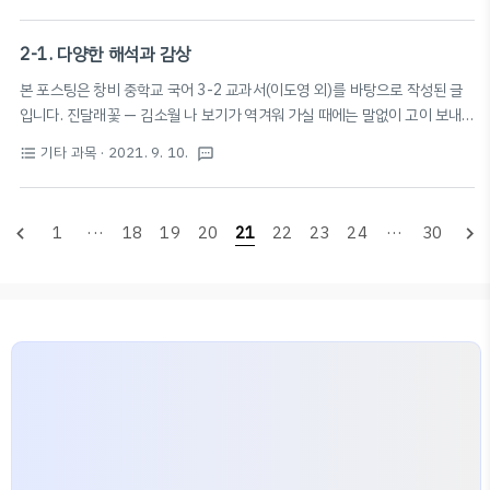
{
의 교점의 x좌표 →
=
0
y
것 - 물질 교환은 세포 표면을 통해 이루어짐 - 세포가 커
y
=
f
(
x
)
−
g
(
x
)
=
(
)
−
(
)
의 x절편 삼차방정식의..
y
f
x
g
x
짐: 표면적이 커지는 비율 < 부피가 커지는 비율 ∴ 물질
2-1. 다양한 해석과 감상
표
면
적
부
피
표
면
적
교환에 불리 -
가 커야 물질 교환에 유리 ∴ 세포는
본 포스팅은 창비 중학교 국어 3-2 교과서(이도영 외)를 바탕으로 작성된 글
부
피
어느 정도 커지면 분열하여 그 수를 늘림 체세포 분열 분열
입니다. 진달래꽃 — 김소월 나 보기가 역겨워 가실 때에는 말없이 고이 보내
중인 세포에서는 핵이 사라짐 → 유전 물질이 꼬이고 뭉쳐
드리오리다 영변에 약산 진달래꽃 아름 따다 가실 길에 뿌리오리다 가시는 걸
기타 과목
· 2021. 9. 10.
format_list_bulleted
textsms
서 만들어진 염색체 나타남 (막대 모양) 염색체는 두 개의
음 걸음 놓인 그 꽃을 사뿐히 즈려 밟고 가시옵소서 나 보기가 역겨워 가실 때
가닥으로 나뉨 (각각의 가닥: 염색 분체) DNA: 염색체를
에는 죽어도 아니 눈물 흘리오리다 김소월 시인의 Keyword #향토적 #여성
구성하는 유전 물질 DNA에 담긴 생물에 특..
적 #3음보 #민요적 #서정적 #사랑과_이별 #어떻게_살_것인가? #부드러
1
···
18
19
20
21
22
23
24
···
30
navigate_before
navigate_next
운_말투 #나긋나긋 📚 '진달래꽃'의 의미 · 영변 약산에 핀 아름다운 꽃 · 화
자의 임에 대한 사랑 · 임에 대한 축복 📚 시의 특징 - 수미상관 구조 (운율 형
성, 시 전체 구조적 안정감) - '-우리다' 반복 → 운율 형성 - 경어체 사용 (높임
말) 비..