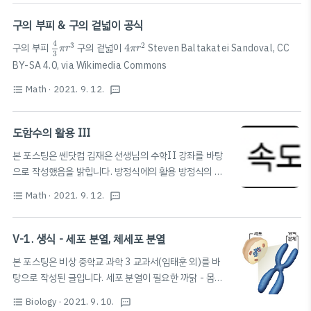
구의 부피 & 구의 겉넓이 공식
4
3
π
r
3
4
π
r
2
4
3
2
구의 부피
구의 겉넓이
4
Steven Baltakatei Sandoval, CC
π
r
π
r
3
BY-SA 4.0, via Wikimedia Commons
Math
· 2021. 9. 12.
format_list_bulleted
textsms
도함수의 활용 III
본 포스팅은 쎈닷컴 김재은 선생님의 수학II 강좌를 바탕
으로 작성했음을 밝힙니다. 방정식에의 활용 방정식의 실
f
(
x
)
=
0
근의 개수 1️⃣
(
)
=
0
의 서로 다른 실근의 개수
f
x
{
y
=
f
(
x
)
y
=
0
Math
· 2021. 9. 12.
format_list_bulleted
textsms
f
(
x
)
=
0
=
(
)
{
y
f
x
(
)
=
0
의 실근 →
의 교점의 x좌표 →
f
x
=
0
y
y
=
f
(
x
)
y
=
f
(
x
)
f
(
x
)
=
(
)
의 x절편 ⭐️
=
(
)
의 x절편의 개수 (
(
)
y
f
x
y
f
x
f
x
V-1. 생식 - 세포 분열, 체세포 분열
f
(
x
)
=
g
(
x
)
의 그래프와 x축의 교점의 개수) 2️⃣
(
)
=
(
)
의 서
f
x
g
x
f
(
x
)
=
g
(
x
)
본 포스팅은 비상 중학교 과학 3 교과서(임태훈 외)를 바
로 다른 실근의 개수
(
)
=
(
)
의 실근 →
f
x
g
x
{
y
=
f
(
x
)
y
=
g
(
x
)
탕으로 작성된 글입니다. 세포 분열이 필요한 까닭 - 몸집
=
(
)
{
y
f
x
의 교점의 x좌표 →
이 커지는 이유: 세포 크기가 커져서가 아닌, 세포 수가 늘
=
(
)
y
g
x
{
y
=
f
(
x
)
−
g
(
x
)
y
=
0
Biology
· 2021. 9. 10.
format_list_bulleted
textsms
=
(
)
−
(
)
어난 결과 - 세포 분열: 세포 한 개가 두 개로 나누어지는
y
f
x
g
x