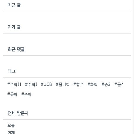
최근 글
인기 글
최근 댓글
태그
#수학II
#수학I
#UCB
#물리학
#함수
#화학
#중3
#물리
#유학
#수학
전체 방문자
오늘
어제