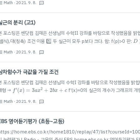
Math
· 2021. 9. 8.
(
x
)
=
a
x
4
+
b
x
3
+
c
x
2
+
d
x
+
e
st_bulleted
textsms
4
3
2
(
)
=
+
+
+
+
(a>0)의 그래프의 개형 f'(x)=0
f
x
a
x
b
x
c
x
d
x
e
실근의 개수 1️⃣ 서로 다른 세 실근 ex) f'(x)=(x-1)(x-2)(x-3) : 극댓값 1개
실근의 분리 (고1)
본 포스팅은 쎈닷컴 김재은 선생님의 수학II 강좌를 바탕으로 작성했음을 밝
D
(별식),대(칭축) 조건 이용 1️⃣ 두 실근이 모두 p보다 크다. 함: f(p)>0 판:
D
−
b
2
a
0
,
f
(
q
)
>
0
판
:
대
:
D
≥
0
b
f(p)>0 판:
≥
0
대:
−
0
,
(
)
>
0
판
:
D\geq 0
대
:
p
D
f
q
Math
· 2021. 9. 8.
2
st_bulleted
textsms
a
삼차함수가 극값을 가질 조건
본 포스팅은 쎈닷컴 김재은 선생님의 수학I 강좌를 바탕으로 작성했음을 밝힙
f
′
(
x
)
=
3
a
x
2
+
2
b
x
+
c
′
2
개형 →
(
)
=
3
+
2
+
f'(x)=0의 실근의 개수가 그래프의 개형
f
x
a
x
b
x
c
D
/
4
=
b
2
−
3
a
c
>
0
D
/
4
=
b
2
−
3
a
c
=
0
2
2
/
4
=
−
3
>
0
: 극값을 갖는다. 2️⃣ 중근
/
4
=
−
3
=
0
D
b
a
c
D
b
a
c
Math
· 2021. 9. 8.
st_bulleted
textsms
EBS 영어듣기평가 (초등~고등)
https://home.ebs.co.kr/home1810/replay/47/list?course
기 능력평가 | Radio - 교육의 중심 EBS home.ebs.co.kr 영어듣기평