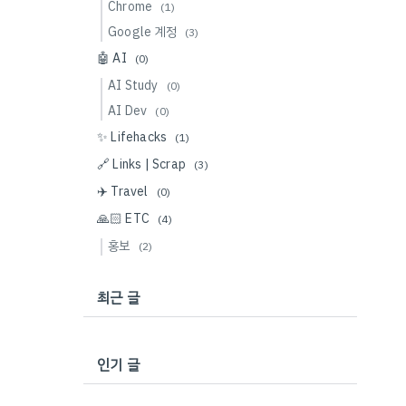
Chrome
(1)
Google 계정
(3)
🤖 AI
(0)
AI Study
(0)
AI Dev
(0)
✨ Lifehacks
(1)
🔗 Links | Scrap
(3)
✈️ Travel
(0)
🙏🏻 ETC
(4)
홍보
(2)
최근 글
인기 글