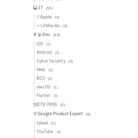
💻 IT
(15)
 Apple
(4)
⭐️ Lifehacks
(8)
👨‍💻 Dev
(10)
iOS
(1)
Android
(0)
Cyber Security
(0)
Web
(6)
BOJ
(2)
macOS
(1)
Flutter
(0)
잇(IT)! 가이드
(5)
🏅Google Product Expert
(6)
Gmail
(1)
YouTube
(0)