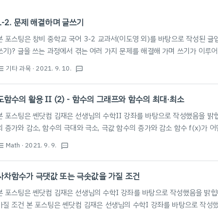
1-2. 문제 해결하며 글쓰기
본 포스팅은 창비 중학교 국어 3-2 교과서(이도영 외)를 바탕으로 작성된 글
쓰기)? 글을 쓰는 과정에서 겪는 여러 가지 문제를 해결해 가며 쓰기가 이루어짐 
상 독자 분석 - 글의 목적 분석 - 주제 명확하게 설정 2️⃣ 자료 수집 및 선정 -
기타 과목
· 2021. 9. 10.
st_bulleted
textsms
넷, 면담 등) - 출처 확인, 인용 표기 - 신뢰할 수 있는 자료 선정 - 글의 주제
- 대부분 '처음-가운데-끝'으로 구성 - 중심 내용&세부 내용 구성 - 독자가 글의
도함수의 활용 II (2) - 함수의 그래프와 함수의 최대·최소
본 포스팅은 쎈닷컴 김재은 선생님의 수학II 강좌를 바탕으로 작성했음을 밝힙니다. 
의 증가와 감소, 함수의 극대와 극소, 극값 함수의 증가와 감소 함수 f(x)가 
f
(
x
1
)
>
f
(
x
2
)
️⃣
(
)
>
(
)
이면 f(x)는 이 구간에서 감소 함수의 증가와 감소의 판정 함
f
x
f
x
1
2
Math
· 2021. 9. 9.
st_bulleted
textsms
최대·최소 : 1개씩만 존재! (극대, 극소와 헷갈리면 안됨!) f(x)가 [a, b]에서
하기 * 그래프 개형 그리기: 도함수의 활용 II (1) - 함..
사차함수가 극댓값 또는 극솟값을 가질 조건
본 포스팅은 쎈닷컴 김재은 선생님의 수학I 강좌를 바탕으로 작성했음을 밝힙
가질 조건 본 포스팅은 쎈닷컴 김재은 선생님의 수학I 강좌를 바탕으로 작성
f
′
(
x
)
=
3
a
x
2
+
2
b
x
+
c
′
2
그래프의 개형 →
(
)
=
3
+
2
+
f'(x)=0의 실근의 개수가 그래
f
x
a
x
b
x
c