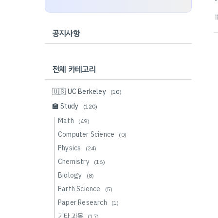
format_li
공지사항
전체 카테고리
🇺🇸 UC Berkeley
(10)
🏫 Study
(120)
Math
(49)
Computer Science
(0)
Physics
(24)
Chemistry
(16)
Biology
(8)
Earth Science
(5)
Paper Research
(1)
기타 과목
(17)