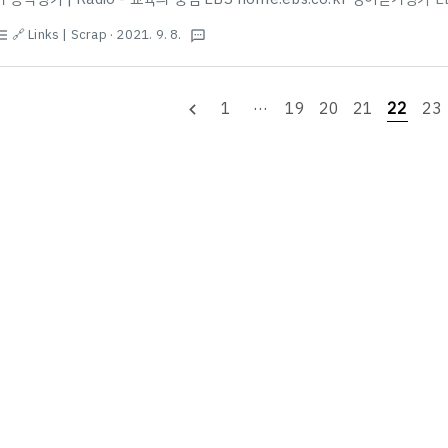
다.
🔗 Links | Scrap
· 2021. 9. 8.
st_bulleted
textsms
1
···
19
20
21
22
23
navigate_before