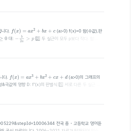
의 실근의 개수가 그래프의 개형&극값에 영향 📚 f'(x)=0의
, 극솟값 2개 (a>0) / 극댓값 2개..
f
(
x
)
=
a
x
2
+
b
x
+
c
2
힙니다.
(
)
=
+
+
(a>0) f(x)=0 함(수값),판
f
x
a
x
b
x
c
−
b
2
a
>
p
≥
0
b
≥
0
대:
−
>
2️⃣ 두 실근이 모두 p보다 작다. 함:
p
2
a
f
(
x
)
=
a
x
3
+
b
x
2
+
c
x
+
d
3
2
니다.
(
)
=
+
+
+
(a>0)의 그래프의
f
x
a
x
b
x
c
x
d
&극값에 영향 D: f'(x)의 판별식 1️⃣ 서로 다른 두 실근
: 극값을 갖지 않는다. (a>0일 때 계속 올라감, a
Id=10005229&stepId=10006344 전국 중・고등학교 영어듣
가 EBS 공식 자료입니다. 2006~2021 자료가 탑재되어 있습니