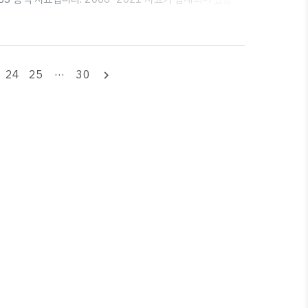
24
25
···
30
navigate_next