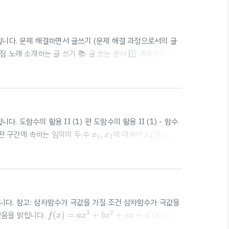
입니다. 문제 해결하면서 글쓰기 (문제 해결 과정으로서의 글
노래 소개하는 글 쓰기 📚 글 쓰는 순서 1️⃣ 계획하기 - 예
 다양한 매체 및 방법을 통해 자료 수집 (책, 신문, 방송, 인터
, 독자, 목적 등을 고려하여 꼭 필요한 자료 선정 3️⃣ 개요 작성
 내용 쉽게 이해, 기억할 수 있게 글의 ..
도함수의 활용 II (1) 편 도함수의 활용 II (1) - 함수
x
1
1
x
1
,
x
2
어떤 구간에 속하는 임의의 두 수
,
에 대하여
1
f(x_1)
x
x
x
1
2
1
수 f(x)가 어떤.. blog.scian.io 함수의 그래프와 함수의
 연속일 때 최댓값, 최솟값 구하기 1️⃣ f'(x)로 그래프의 개형 구
니다. 참고: 삼차함수가 극값을 가질 조건 삼차함수가 극값을
f
(
x
)
=
a
x
3
+
b
x
2
+
c
x
+
d
3
2
했음을 밝힙니다.
(
)
=
+
+
+
(a>0)의
f
x
a
x
b
x
c
x
d
프의 개형&극값에 영향 D: blog.scian.io