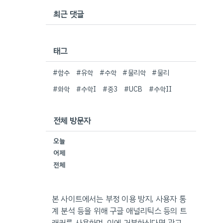
최근 댓글
태그
#함수
#유학
#수학
#물리학
#물리
#화학
#수학I
#중3
#UCB
#수학II
전체 방문자
오늘
어제
전체
본 사이트에서는 부정 이용 방지, 사용자 통
계 분석 등을 위해 구글 애널리틱스 등의 트